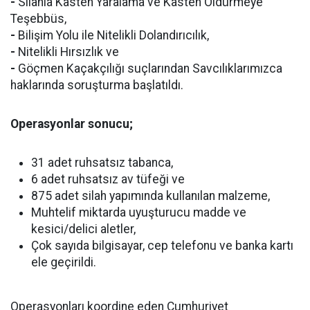
-
Silahla Kasten Yaralama ve Kasten Öldürmeye
Teşebbüs,
-
Bilişim Yolu ile Nitelikli Dolandırıcılık,
-
Nitelikli Hırsızlık ve
-
Göçmen Kaçakçılığı suçlarından Savcılıklarımızca
haklarında soruşturma başlatıldı.
Operasyonlar sonucu;
31 adet ruhsatsız tabanca,
6 adet ruhsatsız av tüfeği ve
875 adet silah yapımında kullanılan malzeme,
Muhtelif miktarda uyuşturucu madde ve
kesici/delici aletler,
Çok sayıda bilgisayar, cep telefonu ve banka kartı
ele geçirildi.
Operasyonları koordine eden Cumhuriyet