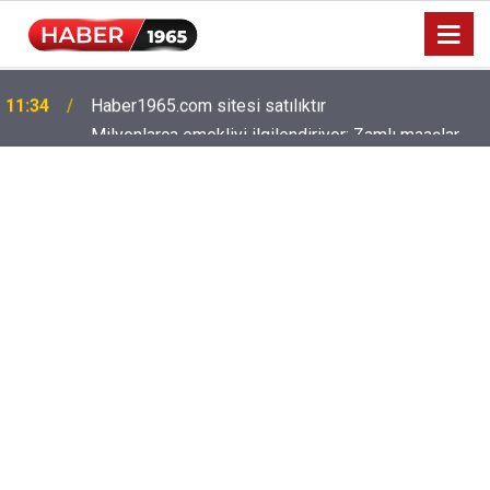
Milyonlarca emekliyi ilgilendiriyor: Zamlı maaşlar
15:52
hesaplarda