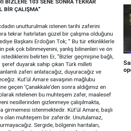
Rİ BİZLERE 103 SENE SONRA TEKRAR
L BİR ÇALIŞMA”
cdadın unutturulmak istenen tarihi zaferini
ra tekrar hatırlatan güzel bir çalışma olduğunu
ediye Başkanı Erdoğan Tok; “ Bu tür etkinliklerle
n pek çok bilinmeyenini, yanlış bilinenleri ve ön
istediklerini belirten Er, "Bizler geçmişine bağlı,
Sa
 şeref duyarak sahip çıkan Türk milleti
op
 anlamlı zaferi anlatacağız, duyuracağız ve
eceğiz. Kut'ül Amare savaşının mağlubu
ihine geçen 'Çanakkale'den sonra aldığımız en
' olarak nitelenen bu muhteşem zafer, maalesef
yeni nesillerinden gizlenmeye çalışılmakta,
ra girmemesi istenmektedir. Küt'ül Amare, başlı
mı olan muhteşem bir zaferdir. Unutulamaz,
urmayacağız. Sergide, bölgenin haritaları,