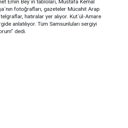
et Emin Bey´in tabloları, Mustafa Kemal
a´nın fotoğrafları, gazeteler Mücahit Arap
, telgraflar, hatıralar yer alıyor. Kut´ül-Amare
rgide anlatılıyor. Tüm Samsunluları sergiyi
orum” dedi.