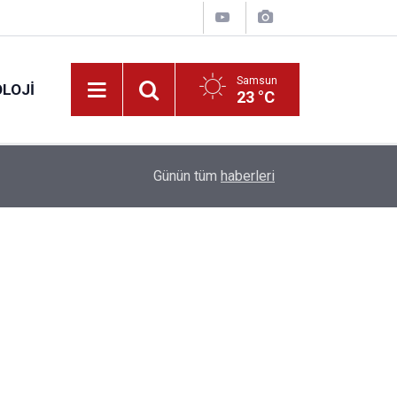
Samsun
LOJI
23 °C
13:53
Fahiş fiyatlar nedeniyle işletmelere 101 milyon l
Günün tüm
haberleri