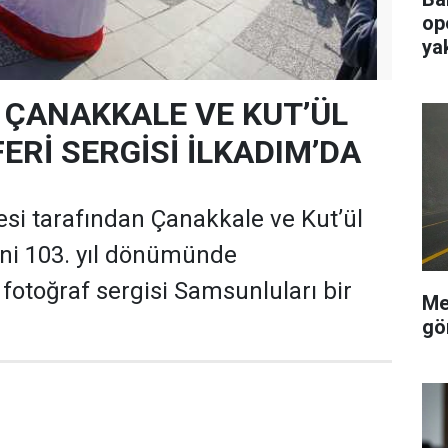
op
ya
ÇANAKKALE VE KUT’ÜL
ERİ SERGİSİ İLKADIM’DA
esi tarafından Çanakkale ve Kut’ül
ni 103. yıl dönümünde
 fotoğraf sergisi Samsunluları bir
Me
gö