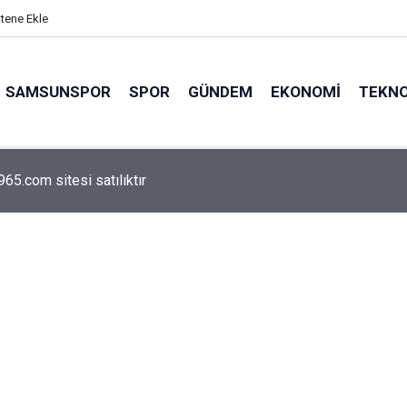
itene Ekle
SAMSUNSPOR
SPOR
GÜNDEM
EKONOMI
TEKNO
arca emekliyi ilgilendiriyor: Zamlı maaşlar hesaplarda