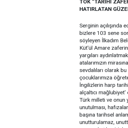
TOK “TARİHİ ZAFE
HATIRLATAN GÜZE
Serginin açılışında e
bizlere 103 sene son
söyleyen İlkadım Bel
Küt'ül Amare zaferini
yargıları aydınlatmak 
atalarımızın mirasına
sevdalıları olarak bu
çocuklarımıza öğret
İngilizlerin harp tar
alçaltıcı mağlubiyet
Türk milleti ve onun 
unutulması, hafızala
başına tarihsel anla
unutturulamaz, unutt