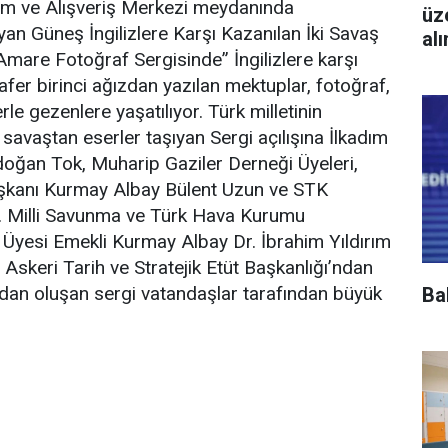
m ve Alışveriş Merkezi meydanında
üz
n Güneş İngilizlere Karşı Kazanılan İki Savaş
al
Amare Fotoğraf Sergisinde” İngilizlere karşı
afer birinci ağızdan yazılan mektuplar, fotoğraf,
rle gezenlere yaşatılıyor. Türk milletinin
 savaştan eserler taşıyan Sergi açılışına İlkadım
doğan Tok, Muharip Gaziler Derneği Üyeleri,
şkanı Kurmay Albay Bülent Uzun ve STK
ldı. Milli Savunma ve Türk Hava Kurumu
 Üyesi Emekli Kurmay Albay Dr. İbrahim Yıldırım
Askeri Tarih ve Stratejik Etüt Başkanlığı’ndan
dan oluşan sergi vatandaşlar tarafından büyük
Ba