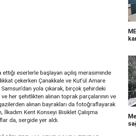
ME
ka
a ettiği eserlerle başlayan açılış merasiminde
 dikkat çekerken Çanakkale ve Kut’ül Amare
a Samsun’dan yola çıkarak, birçok şehirdeki
n ve her şehitlikten alınan toprak parçalarının ve
gazilerden alınan bayrakları da fotoğraflayarak
n, İlkadım Kent Konseyi Bisiklet Çalışma
Me
lar da, sergide yer aldı.
sa