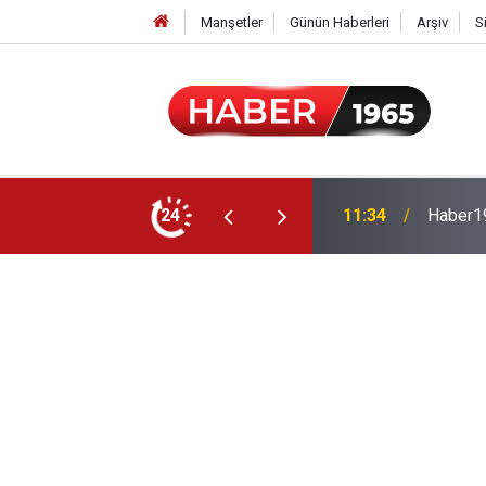
Manşetler
Günün Haberleri
Arşiv
S
24
15:52
Milyonl