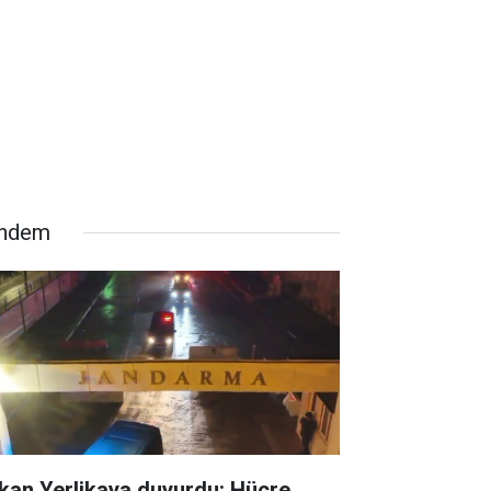
ndem
kan Yerlikaya duyurdu: Hücre