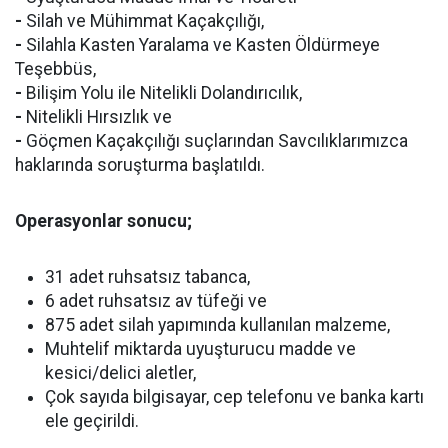
-
Silah ve Mühimmat Kaçakçılığı,
-
Silahla Kasten Yaralama ve Kasten Öldürmeye
Teşebbüs,
-
Bilişim Yolu ile Nitelikli Dolandırıcılık,
-
Nitelikli Hırsızlık ve
-
Göçmen Kaçakçılığı suçlarından Savcılıklarımızca
haklarında soruşturma başlatıldı.
Operasyonlar sonucu;
31 adet ruhsatsız tabanca,
6 adet ruhsatsız av tüfeği ve
875 adet silah yapımında kullanılan malzeme,
Muhtelif miktarda uyuşturucu madde ve
kesici/delici aletler,
Çok sayıda bilgisayar, cep telefonu ve banka kartı
ele geçirildi.