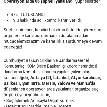
Operasyonlarda 66 şüpheli yakalandı
, Şüphelilerden;
47'si TUTUKLANDI.
19'u hakkında adli kontrol kararı verildi.
Suçta kibirlenen, kendini hukukun üstünde gören suç
örgütlerine karşı biz durmadan duraksamadan
mücadelemizi azim ve kararlılıkla sürdürmeye devam
edeceğiz!
Cumhuriyet Başsavcılıkları ve Jandarma Genel
Komutanlığı KOM Daire Başkanlığı koordinesinde; İl
Jandarma Komutanlıklarınca yapılan çalışmalar
sonucu;
Iğdır, Antalya (2), İstanbul, Afyonkarahisar,
Balıkesir, Şanlıurfa, Mersin, Yalova ve Manisa'da
düzenlenen operasyonlarda yakalanan organize suç
örgütü üyesi şüphelilerin;
-
Suç İşlemek Amacıyla Örgüt Kurmak,
-
Uyuşturucu Madde İmal ve Ticareti