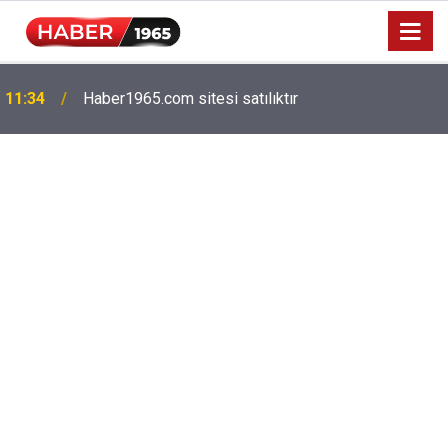
Milyonlarca emekliyi ilgilendiriyor: Zamlı maaşlar
15:52
hesaplarda