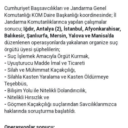
Cumhuriyet Başsavcılıkları ve Jandarma Genel
Komutanlığı KOM Daire Başkanlığı koordinesinde; İl
Jandarma Komutanlıklarınca yapılan çalışmalar
sonucu;
Iğdır, Antalya (2), İstanbul, Afyonkarahisar,
Balıkesir, Şanlıurfa, Mersin, Yalova ve Manisa'da
düzenlenen operasyonlarda yakalanan organize suç
örgütü üyesi şüphelilerin;
-
Suç İşlemek Amacıyla Örgüt Kurmak,
-
Uyuşturucu Madde İmal ve Ticareti
-
Silah ve Mühimmat Kaçakçılığı,
-
Silahla Kasten Yaralama ve Kasten Öldürmeye
Teşebbüs,
-
Bilişim Yolu ile Nitelikli Dolandırıcılık,
-
Nitelikli Hırsızlık ve
-
Göçmen Kaçakçılığı suçlarından Savcılıklarımızca
haklarında soruşturma başlatıldı.
Operasyonlar sonucu;