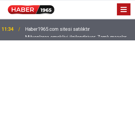
Milyonlarca emekliyi ilgilendiriyor: Zamlı maaşlar
15:52
hesaplarda