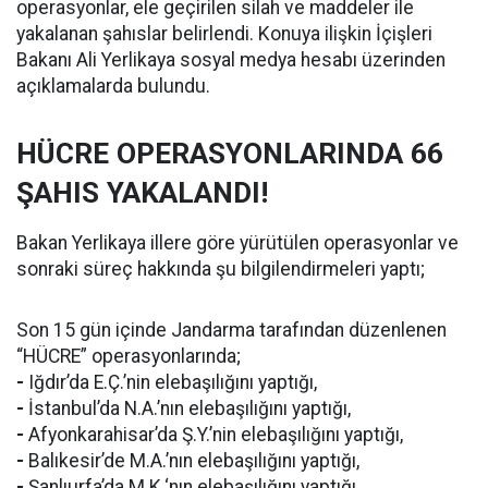
operasyonlar, ele geçirilen silah ve maddeler ile
yakalanan şahıslar belirlendi. Konuya ilişkin İçişleri
Bakanı Ali Yerlikaya sosyal medya hesabı üzerinden
açıklamalarda bulundu.
HÜCRE OPERASYONLARINDA 66
ŞAHIS YAKALANDI!
Bakan Yerlikaya illere göre yürütülen operasyonlar ve
sonraki süreç hakkında şu bilgilendirmeleri yaptı;
Son 15 gün içinde Jandarma tarafından düzenlenen
“HÜCRE” operasyonlarında;
-
Iğdır’da E.Ç.’nin elebaşılığını yaptığı,
-
İstanbul’da N.A.’nın elebaşılığını yaptığı,
-
Afyonkarahisar’da Ş.Y.’nin elebaşılığını yaptığı,
-
Balıkesir’de M.A.’nın elebaşılığını yaptığı,
-
Şanlıurfa’da M.K.‘nın elebaşılığını yaptığı ,