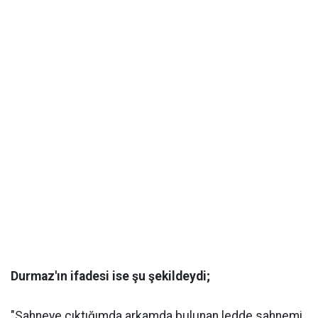
Durmaz'ın ifadesi ise şu şekildeydi;
"Sahneye çıktığımda arkamda bulunan ledde sahnemi