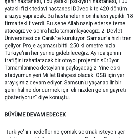
şehir hastanesi, 150 yataklı psikiyatri hastanesi, 100
yataklı fizik tedavi hastanesi Düvecik'te 420 dönüm
araziye yapılacak. Bu hastanelerin ön ihalesi yapıldı. 18
firma teklif verdi. Bu sene Allah nasip ederse temel
atacağız ve sonra hızla tamamlayacağız. 2. Devlet
Üniversitesi de Canik'te kuruluyor. Samsun'a hızlı tren
geliyor. Proje aşaması bitti. 250 kilometre hızla
Türkiye'nin her yerine gidebileceğiz. Ayrıca şehrin
trafiğini rahatlatacak bir otoyol projemiz sürüyor.
Tamamlanınca detaylarını paylaşacağız. Yine eski
stadyumun yeri Millet Bahçesi olacak. OSB için yer
arayışımız devam ediyor. Samsun'u yaşanabilir bir
şehir haline döndürmek için elimizden gelen gayreti
gösteriyoruz" diye konuştu.
BÜYÜME DEVAM EDECEK
Türkiye'nin hedeflerine çomak sokmak isteyen şer