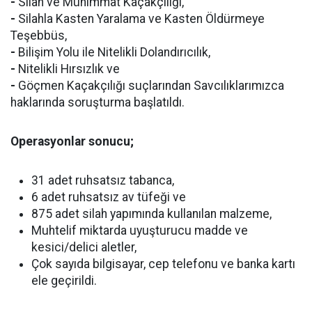
-
Silah ve Mühimmat Kaçakçılığı,
-
Silahla Kasten Yaralama ve Kasten Öldürmeye
Teşebbüs,
-
Bilişim Yolu ile Nitelikli Dolandırıcılık,
-
Nitelikli Hırsızlık ve
-
Göçmen Kaçakçılığı suçlarından Savcılıklarımızca
haklarında soruşturma başlatıldı.
Operasyonlar sonucu;
31 adet ruhsatsız tabanca,
6 adet ruhsatsız av tüfeği ve
875 adet silah yapımında kullanılan malzeme,
Muhtelif miktarda uyuşturucu madde ve
kesici/delici aletler,
Çok sayıda bilgisayar, cep telefonu ve banka kartı
ele geçirildi.