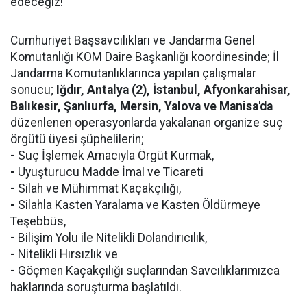
edeceğiz!
Cumhuriyet Başsavcılıkları ve Jandarma Genel
Komutanlığı KOM Daire Başkanlığı koordinesinde; İl
Jandarma Komutanlıklarınca yapılan çalışmalar
sonucu;
Iğdır, Antalya (2), İstanbul, Afyonkarahisar,
Balıkesir, Şanlıurfa, Mersin, Yalova ve Manisa'da
düzenlenen operasyonlarda yakalanan organize suç
örgütü üyesi şüphelilerin;
-
Suç İşlemek Amacıyla Örgüt Kurmak,
-
Uyuşturucu Madde İmal ve Ticareti
-
Silah ve Mühimmat Kaçakçılığı,
-
Silahla Kasten Yaralama ve Kasten Öldürmeye
Teşebbüs,
-
Bilişim Yolu ile Nitelikli Dolandırıcılık,
-
Nitelikli Hırsızlık ve
-
Göçmen Kaçakçılığı suçlarından Savcılıklarımızca
haklarında soruşturma başlatıldı.