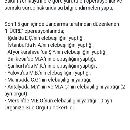
Bakan Yerlikaya illere göre yürütülen operasyonlar ve
sonraki süreç hakkında şu bilgilendirmeleri yaptı;
Son 15 gün içinde Jandarma tarafından düzenlenen
“HÜCRE” operasyonlarında;
-
Iğdır’da E.Ç.’nin elebaşılığını yaptığı,
-
İstanbul’da N.A.’nın elebaşılığını yaptığı,
-
Afyonkarahisar’da Ş.Y.’nin elebaşılığını yaptığı,
-
Balıkesir’de M.A.’nın elebaşılığını yaptığı,
-
Şanlıurfa’da M.K.‘nın elebaşılığını yaptığı ,
-
Yalova‘da M.B.’nin elebaşılığını yaptığı,
-
Manisa’da C.G.’nin elebaşılığını yaptığı,
-
Antalya’da M.Y.’nin ve M.A.Ç.’nin elebaşılığını yaptığı (2
ayrı örgüt)
-
Mersin’de M.E.Ö.’nün elebaşılığını yaptığı 10 ayrı
Organize Suç Örgütü çökertildi.