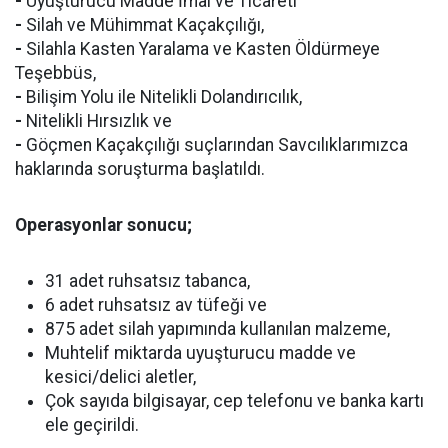
-
Uyuşturucu Madde İmal ve Ticareti
-
Silah ve Mühimmat Kaçakçılığı,
-
Silahla Kasten Yaralama ve Kasten Öldürmeye
Teşebbüs,
-
Bilişim Yolu ile Nitelikli Dolandırıcılık,
-
Nitelikli Hırsızlık ve
-
Göçmen Kaçakçılığı suçlarından Savcılıklarımızca
haklarında soruşturma başlatıldı.
Operasyonlar sonucu;
31 adet ruhsatsız tabanca,
6 adet ruhsatsız av tüfeği ve
875 adet silah yapımında kullanılan malzeme,
Muhtelif miktarda uyuşturucu madde ve
kesici/delici aletler,
Çok sayıda bilgisayar, cep telefonu ve banka kartı
ele geçirildi.