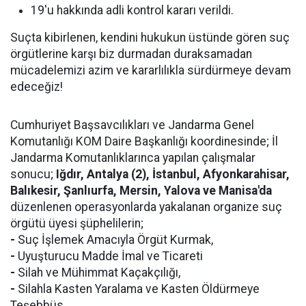
19'u hakkında adli kontrol kararı verildi.
Suçta kibirlenen, kendini hukukun üstünde gören suç
örgütlerine karşı biz durmadan duraksamadan
mücadelemizi azim ve kararlılıkla sürdürmeye devam
edeceğiz!
Cumhuriyet Başsavcılıkları ve Jandarma Genel
Komutanlığı KOM Daire Başkanlığı koordinesinde; İl
Jandarma Komutanlıklarınca yapılan çalışmalar
sonucu;
Iğdır, Antalya (2), İstanbul, Afyonkarahisar,
Balıkesir, Şanlıurfa, Mersin, Yalova ve Manisa'da
düzenlenen operasyonlarda yakalanan organize suç
örgütü üyesi şüphelilerin;
-
Suç İşlemek Amacıyla Örgüt Kurmak,
-
Uyuşturucu Madde İmal ve Ticareti
-
Silah ve Mühimmat Kaçakçılığı,
-
Silahla Kasten Yaralama ve Kasten Öldürmeye
Teşebbüs,