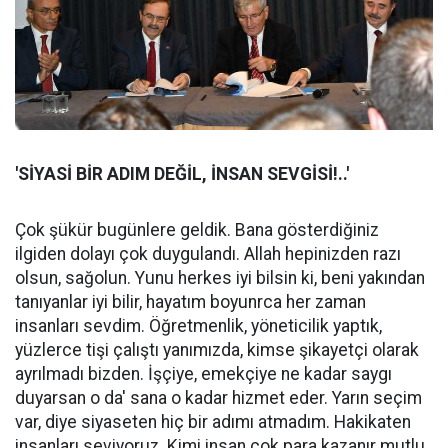
'SİYASİ BİR ADIM DEĞİL, İNSAN SEVGİSİ!..'
Çok şükür bugünlere geldik. Bana gösterdiğiniz
ilgiden dolayı çok duygulandı. Allah hepinizden razı
olsun, sağolun. Yunu herkes iyi bilsin ki, beni yakından
tanıyanlar iyi bilir, hayatım boyunrca her zaman
insanları sevdim. Öğretmenlik, yöneticilik yaptık,
yüzlerce tişi çalıştı yanımızda, kimse şikayetçi olarak
ayrılmadı bizden. İşçiye, emekçiye ne kadar saygı
duyarsan o da' sana o kadar hizmet eder. Yarın seçim
var, diye siyaseten hiç bir adımı atmadım. Hakikaten
insanları seviyoruz. Kimi insan çok para kazanır mutlu