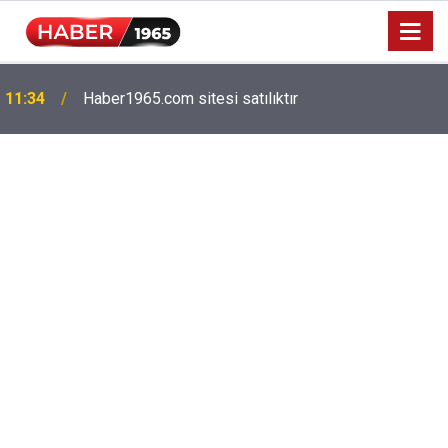
Milyonlarca emekliyi ilgilendiriyor: Zamlı maaşlar
15:52
hesaplarda