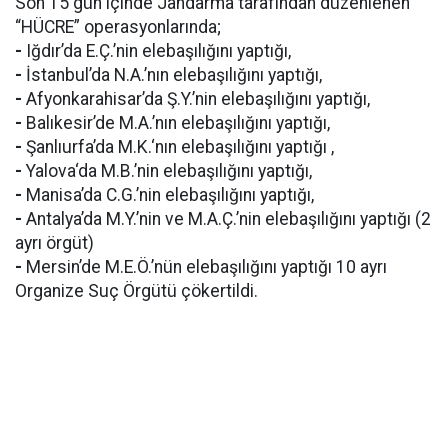
Son 15 gün içinde Jandarma tarafından düzenlenen
“HÜCRE” operasyonlarında;
-
Iğdır’da E.Ç.’nin elebaşılığını yaptığı,
-
İstanbul’da N.A.’nın elebaşılığını yaptığı,
-
Afyonkarahisar’da Ş.Y.’nin elebaşılığını yaptığı,
-
Balıkesir’de M.A.’nın elebaşılığını yaptığı,
-
Şanlıurfa’da M.K.‘nın elebaşılığını yaptığı ,
-
Yalova‘da M.B.’nin elebaşılığını yaptığı,
-
Manisa’da C.G.’nin elebaşılığını yaptığı,
-
Antalya’da M.Y.’nin ve M.A.Ç.’nin elebaşılığını yaptığı (2
ayrı örgüt)
-
Mersin’de M.E.Ö.’nün elebaşılığını yaptığı 10 ayrı
Organize Suç Örgütü çökertildi.