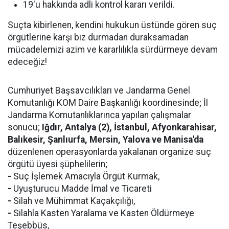
19'u hakkında adli kontrol kararı verildi.
Suçta kibirlenen, kendini hukukun üstünde gören suç
örgütlerine karşı biz durmadan duraksamadan
mücadelemizi azim ve kararlılıkla sürdürmeye devam
edeceğiz!
Cumhuriyet Başsavcılıkları ve Jandarma Genel
Komutanlığı KOM Daire Başkanlığı koordinesinde; İl
Jandarma Komutanlıklarınca yapılan çalışmalar
sonucu;
Iğdır, Antalya (2), İstanbul, Afyonkarahisar,
Balıkesir, Şanlıurfa, Mersin, Yalova ve Manisa'da
düzenlenen operasyonlarda yakalanan organize suç
örgütü üyesi şüphelilerin;
-
Suç İşlemek Amacıyla Örgüt Kurmak,
-
Uyuşturucu Madde İmal ve Ticareti
-
Silah ve Mühimmat Kaçakçılığı,
-
Silahla Kasten Yaralama ve Kasten Öldürmeye
Teşebbüs,