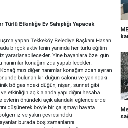
 Türlü Etkinliğe Ev Sahipliği Yapacak
ME
ka
onuşma yapan Tekkeköy Belediye Başkanı Hasan
ada birçok aktivitenin yanında her türlü eğitim
iz yararlanabilecekler. Yine bayanlara özel gün
 bu hanımlar konağımızda yapabilecekler.
 Konağımızı diğer hanımlar konağımızdan ayıran
 önünde bulunan kır düğün salonu ve yanındaki
inik bölgesindeki düğün, nişan, sünnet gibi
ve etkinliğin açık alanda yapıldığını hesaba
 evlerin önündeki açık alandaki eğlencelerde
ını düşünerek böyle bir çalışmayı hayata
Me
 bölgemiz ve yakın çevresindeki
sa
bayanlar burada boş zamanlarını