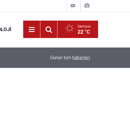
Samsun
LOJI
22 °C
13:53
Fahiş fiyatlar nedeniyle işletmelere 101 milyon l
Günün tüm
haberleri