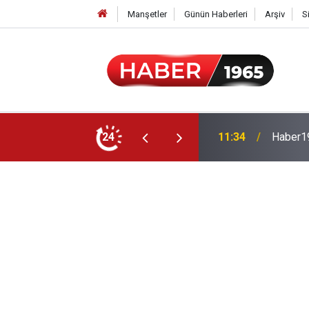
Manşetler
Günün Haberleri
Arşiv
S
24
15:52
Milyonl