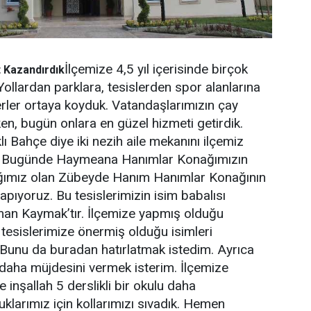
İlçemize 4,5 yıl içerisinde birçok
t Kazandırdık
Yollardan parklara, tesislerden spor alanlarına
rler ortaya koyduk. Vatandaşlarımızın çay
ken, bugün onlara en güzel hizmeti getirdik.
ı Bahçe diye iki nezih aile mekanını ilçemiz
k. Bugünde Haymeana Hanımlar Konağımızın
ağımız olan Zübeyde Hanım Hanımlar Konağının
 yapıyoruz. Bu tesislerimizin isim babalısı
n Kaymak’tır. İlçemize yapmış olduğu
 tesislerimize önermiş olduğu isimleri
. Bunu da buradan hatırlatmak istedim. Ayrıca
daha müjdesini vermek isterim. İlçemize
inşallah 5 derslikli bir okulu daha
klarımız için kollarımızı sıvadık. Hemen