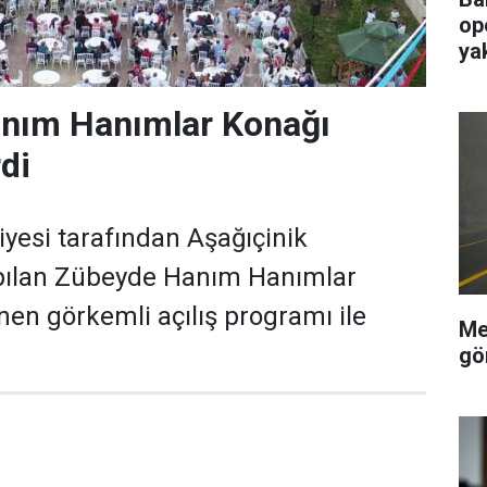
op
ya
nım Hanımlar Konağı
di
yesi tarafından Aşağıçinik
pılan Zübeyde Hanım Hanımlar
en görkemli açılış programı ile
Me
gö