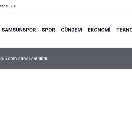
itene Ekle
SAMSUNSPOR
SPOR
GÜNDEM
EKONOMI
TEKNO
arca emekliyi ilgilendiriyor: Zamlı maaşlar hesaplarda