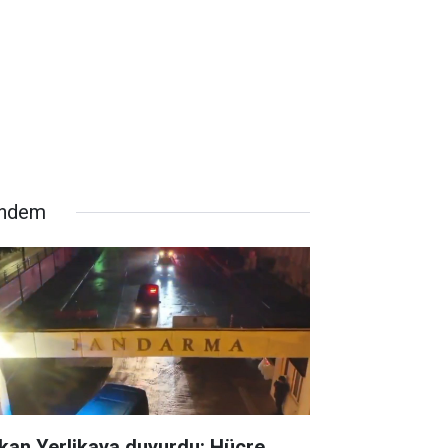
ndem
kan Yerlikaya duyurdu: Hücre