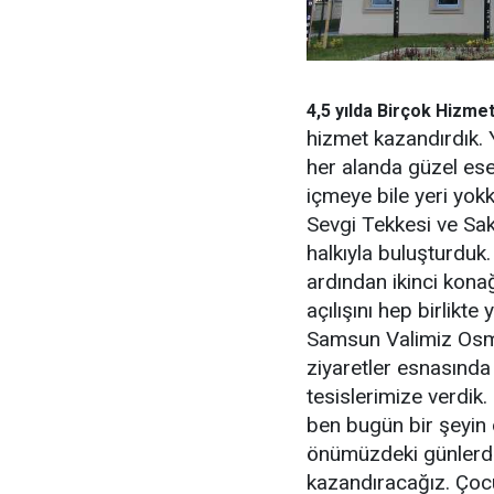
4,5 yılda Birçok Hizme
hizmet kazandırdık. 
her alanda güzel ese
içmeye bile yeri yok
Sevgi Tekkesi ve Sakl
halkıyla buluşturdu
ardından ikinci kon
açılışını hep birlikte
Samsun Valimiz Osma
ziyaretler esnasında
tesislerimize verdik
ben bugün bir şeyin 
önümüzdeki günlerde 
kazandıracağız. Çocu