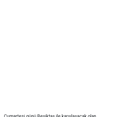
Cumartesi günü Beşiktaş ile karşılaşacak olan