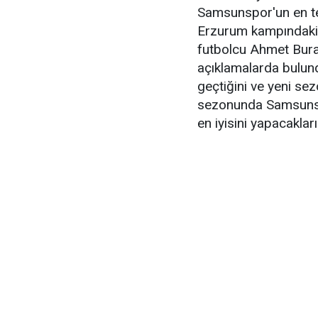
Samsunspor'un en tec
Erzurum kampındaki ç
futbolcu Ahmet Bura
açıklamalarda bulun
geçtiğini ve yeni se
sezonunda Samsunspo
en iyisini yapacaklar