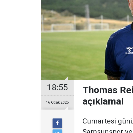
18:55
Thomas Rei
açıklama!
16 Ocak 2025
Cumartesi günü 
Samsunspor ve 