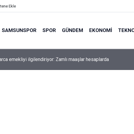
itene Ekle
SAMSUNSPOR
SPOR
GÜNDEM
EKONOMI
TEKNO
arca emekliyi ilgilendiriyor: Zamlı maaşlar hesaplarda