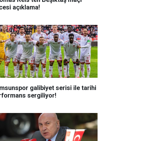
cesi açıklama!
msunspor galibiyet serisi ile tarihi
rformans sergiliyor!