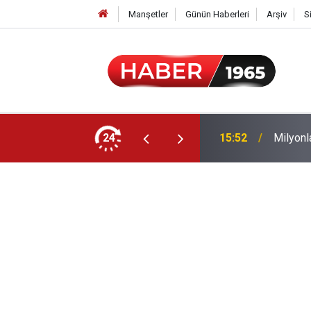
Manşetler
Günün Haberleri
Arşiv
S
24
15:52
Milyonl