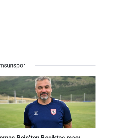
msunspor
omas Reis’ten Beşiktaş maçı