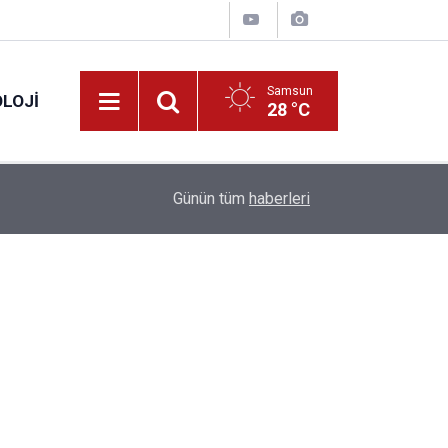
Samsun
LOJI
28 °C
13:53
Fahiş fiyatlar nedeniyle işletmelere 101 milyon l
Günün tüm
haberleri