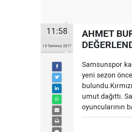
11:58
AHMET BUR
DEĞERLEND
13 Temmuz 2017
Samsunspor kap
yeni sezon önc
bulundu.Kırmızı
umut dağıttı. S
oyuncularının b