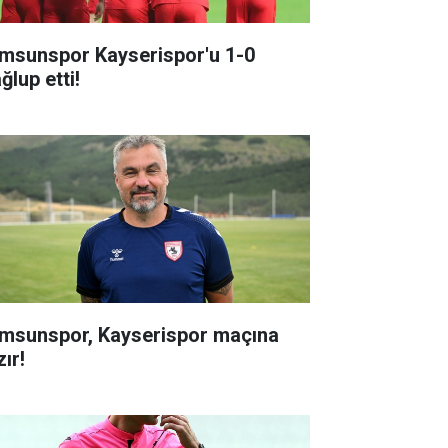
msunspor Kayserispor'u 1-0
ğlup etti!
msunspor, Kayserispor maçına
ır!