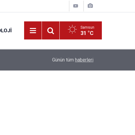
Samsun
LOJI
31 °C
13:53
Fahiş fiyatlar nedeniyle işletmelere 101 milyon l
Günün tüm
haberleri