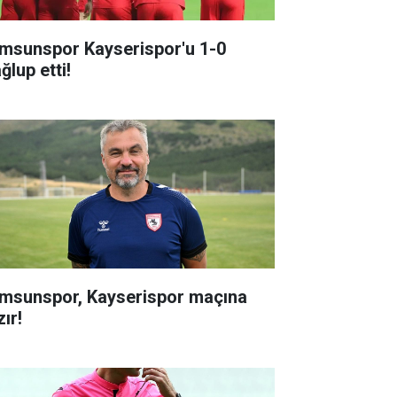
msunspor Kayserispor'u 1-0
ğlup etti!
msunspor, Kayserispor maçına
ır!