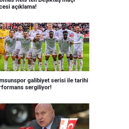
cesi açıklama!
msunspor galibiyet serisi ile tarihi
rformans sergiliyor!