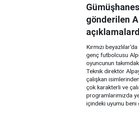
Gümüşhanespo
gönderilen Al
açıklamalard
Kırmızı beyazlılar'd
genç futbolcusu Alpe
oyuncunun takımdaki g
Teknik direktör Alp
çalışkan isimlerinde
çok karakterli ve ç
programlarımızda yer
içindeki uyumu beni g