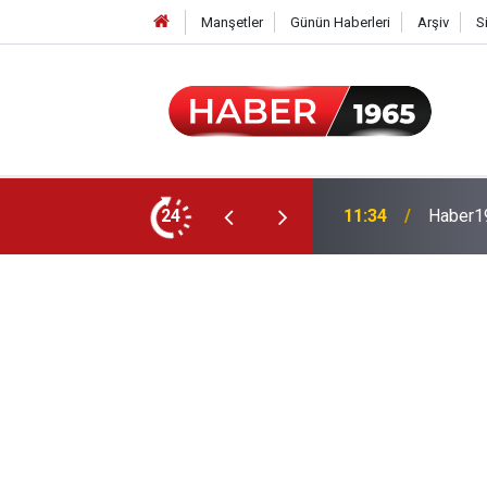
Manşetler
Günün Haberleri
Arşiv
S
24
15:52
Milyonl