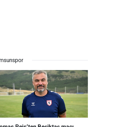
msunspor
omas Reis’ten Beşiktaş maçı