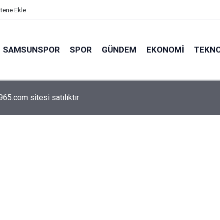
itene Ekle
SAMSUNSPOR
SPOR
GÜNDEM
EKONOMI
TEKNO
arca emekliyi ilgilendiriyor: Zamlı maaşlar hesaplarda