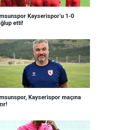
msunspor Kayserispor'u 1-0
ğlup etti!
msunspor, Kayserispor maçına
ır!