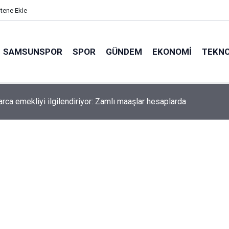
itene Ekle
SAMSUNSPOR
SPOR
GÜNDEM
EKONOMI
TEKNO
arca emekliyi ilgilendiriyor: Zamlı maaşlar hesaplarda