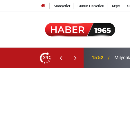
Manşetler
Günün Haberleri
Arşiv
S
24
15:52
Milyonl