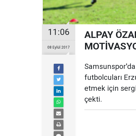
11:06
ALPAY ÖZA
MOTİVASY
08 Eylül 2017
Samsunspor'da T
futbolcuları Er
etmek için sergi
çekti.