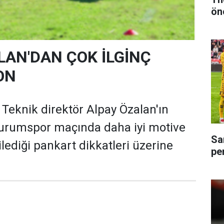
ön
LAN'DAN ÇOK İLGİNÇ
ON
eknik direktör Alpay Özalan'ın
zurumspor maçında daha iyi motive
Sa
lediği pankart dikkatleri üzerine
pe