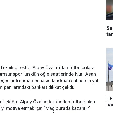
Sa
ta
a Teknik direktör Alpay Özalan'dan futbolculara
Samsunspor 'un dün öğle saatlerinde Nuri Asan
leşen antrenman esnasında idman sahasının yol
m panılarındaki pankart dikkat çekdi.
TF
irektörü Alpay Özalan tarafından futbolcuları
har
yi motive etmek için "Maç burada kazanılır"