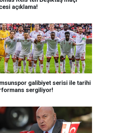
cesi açıklama!
msunspor galibiyet serisi ile tarihi
rformans sergiliyor!