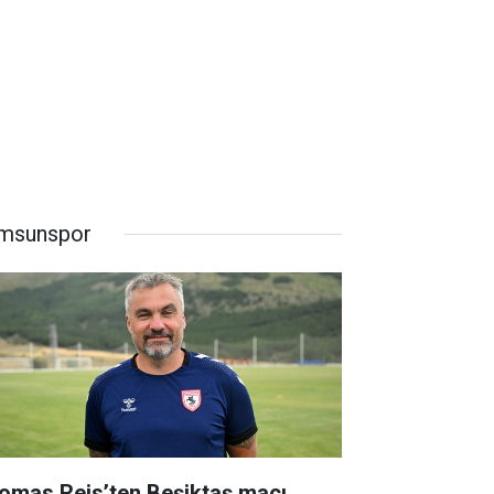
msunspor
omas Reis’ten Beşiktaş maçı