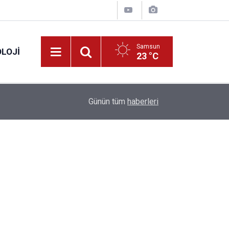
Samsun
LOJI
23 °C
13:53
Fahiş fiyatlar nedeniyle işletmelere 101 milyon l
Günün tüm
haberleri