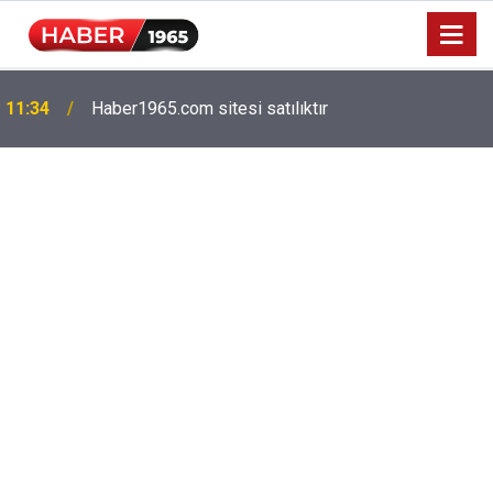
Milyonlarca emekliyi ilgilendiriyor: Zamlı maaşlar
15:52
hesaplarda