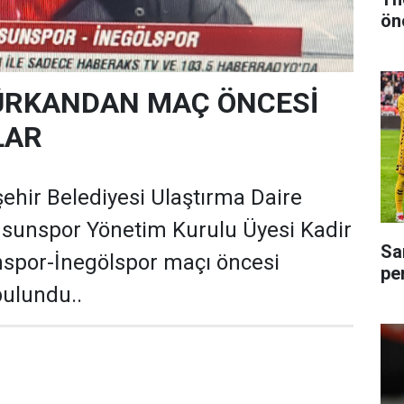
ön
ÜRKANDAN MAÇ ÖNCESİ
LAR
hir Belediyesi Ulaştırma Daire
sunspor Yönetim Kurulu Üyesi Kadir
Sa
por-İnegölspor maçı öncesi
pe
bulundu..