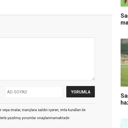
Sa
ma
Sa
haz
veya imalar, inançlara saldırı içeren, imla kuralları ile
flerle yazılmış yorumlar onaylanmamaktadır.