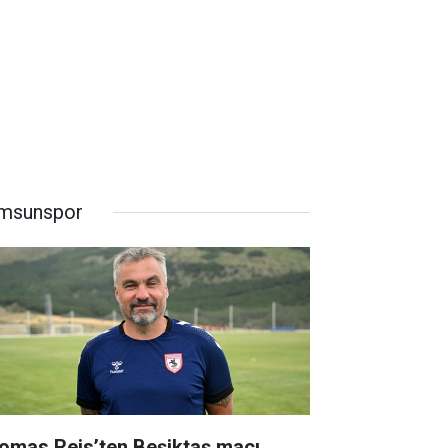
msunspor
omas Reis’ten Beşiktaş maçı