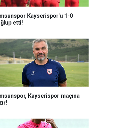
msunspor Kayserispor'u 1-0
ğlup etti!
msunspor, Kayserispor maçına
ır!