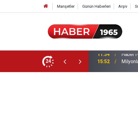
Manşetler
Günün Haberleri
Arşiv
S
24
15:52
Milyonl