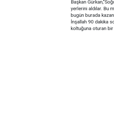
Başkan Gürkan,"Soğu
yerlerini aldılar. B
bugün burada kazanar
İnşallah 90 dakika so
koltuğuna oturan bi