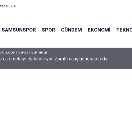
itene Ekle
SAMSUNSPOR
SPOR
GÜNDEM
EKONOMI
TEKNO
arca emekliyi ilgilendiriyor: Zamlı maaşlar hesaplarda