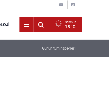
Samsun
LOJI
18 °C
13:53
Fahiş fiyatlar nedeniyle işletmelere 101 milyon l
Günün tüm
haberleri