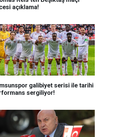
cesi açıklama!
msunspor galibiyet serisi ile tarihi
rformans sergiliyor!