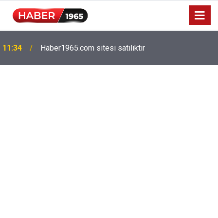
11:34
Haber1965.com sitesi satılıktır
Milyonlarca emekliyi ilgilendiriyor: Zamlı maaşlar
15:52
hesaplarda