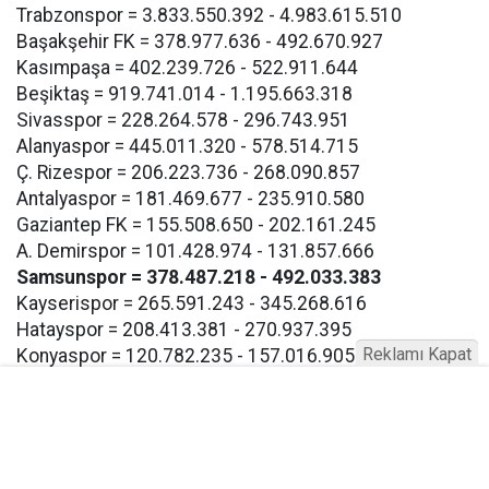
Trabzonspor = 3.833.550.392 - 4.983.615.510
Başakşehir FK = 378.977.636 - 492.670.927
Kasımpaşa = 402.239.726 - 522.911.644
Beşiktaş = 919.741.014 - 1.195.663.318
Sivasspor = 228.264.578 - 296.743.951
Alanyaspor = 445.011.320 - 578.514.715
Ç. Rizespor = 206.223.736 - 268.090.857
Antalyaspor = 181.469.677 - 235.910.580
Gaziantep FK = 155.508.650 - 202.161.245
A. Demirspor = 101.428.974 - 131.857.666
Samsunspor = 378.487.218 - 492.033.383
Kayserispor = 265.591.243 - 345.268.616
Hatayspor = 208.413.381 - 270.937.395
Reklamı Kapat
Konyaspor = 120.782.235 - 157.016.905
Eyüpspor = 193.267.117 - 251.247.252
Göztepe = 193.267.117 - 257.247.252
Bodrum FK = 193.267.117 - 257.247.252