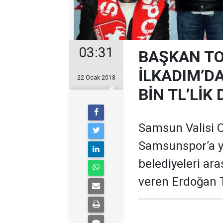
03:31
BAŞKAN T
İLKADIM’D
22 Ocak 2018
BİN TL’LİK
Samsun Valisi 
Samsunspor’a y
belediyeleri ar
veren Erdoğan T