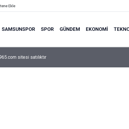
itene Ekle
SAMSUNSPOR
SPOR
GÜNDEM
EKONOMI
TEKNO
arca emekliyi ilgilendiriyor: Zamlı maaşlar hesaplarda