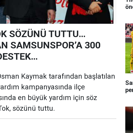
ön
OK SÖZÜNÜ TUTTU…
AN SAMSUNSPOR’A 300
 DESTEK…
Osman Kaymak tarafından başlatılan
Sa
ardım kampanyasında ilçe
pe
asında en büyük yardım için söz
ok, sözünü tuttu.