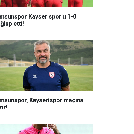
msunspor Kayserispor'u 1-0
ğlup etti!
msunspor, Kayserispor maçına
ır!