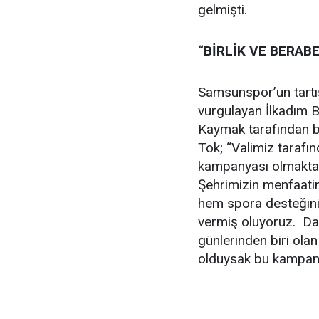
gelmişti.
“BİRLİK VE BERAB
Samsunspor’un tartış
vurgulayan İlkadım 
Kaymak tarafından b
Tok; “Valimiz tarafı
kampanyası olmaktan
Şehrimizin menfaatin
hem spora desteğini 
vermiş oluyoruz. Dah
günlerinden biri ola
olduysak bu kampany