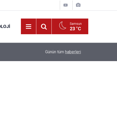
Samsun
LOJI
23 °C
13:53
Fahiş fiyatlar nedeniyle işletmelere 101 milyon l
Günün tüm
haberleri