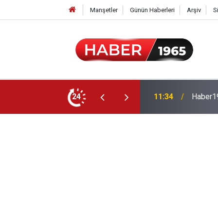
Manşetler
Günün Haberleri
Arşiv
S
24
15:52
Milyonl