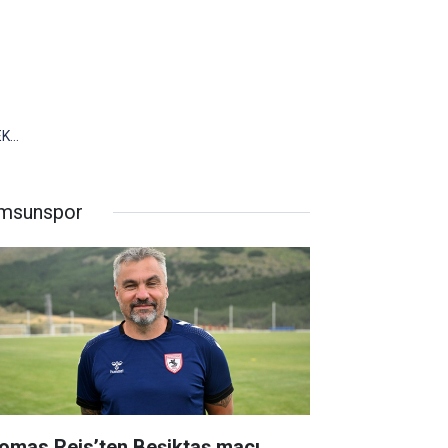
EK…
msunspor
omas Reis’ten Beşiktaş maçı