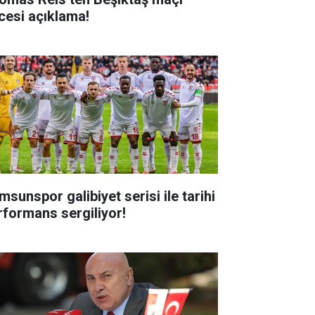
cesi açıklama!
msunspor galibiyet serisi ile tarihi
rformans sergiliyor!