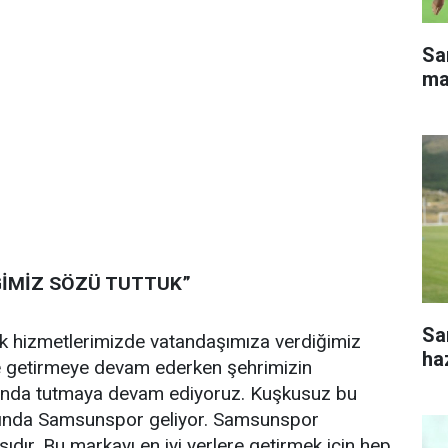
Sa
ma
ĞİMİZ SÖZÜ TUTTUK”
Sa
lik hizmetlerimizde vatandaşımıza verdiğimiz
haz
ne getirmeye devam ederken şehrimizin
landa tutmaya devam ediyoruz. Kuşkusuz bu
şında Samsunspor geliyor. Samsunspor
ıdır. Bu markayı en iyi yerlere getirmek için hep