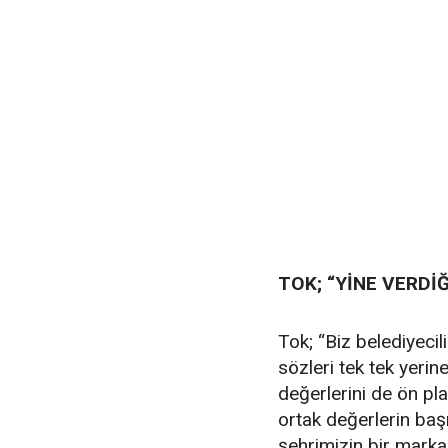
TOK; “YİNE VERDİ
Tok; “Biz belediyeci
sözleri tek tek yeri
değerlerini de ön p
ortak değerlerin ba
şehrimizin bir markas