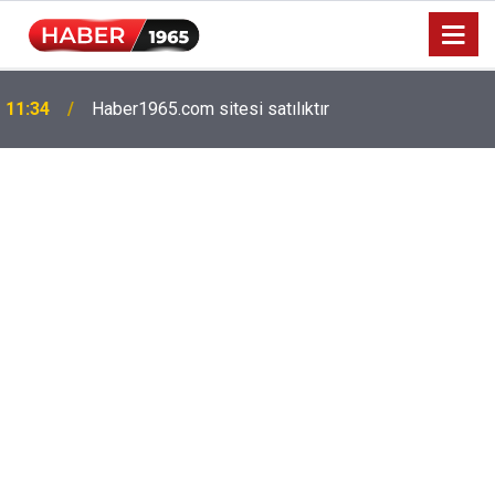
11:34
Haber1965.com sitesi satılıktır
Milyonlarca emekliyi ilgilendiriyor: Zamlı maaşlar
15:52
hesaplarda