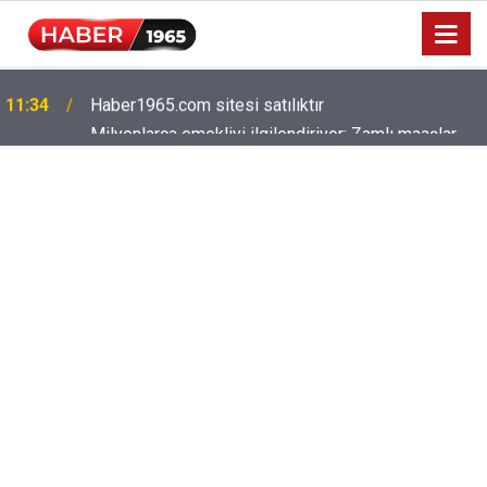
Milyonlarca emekliyi ilgilendiriyor: Zamlı maaşlar
15:52
hesaplarda