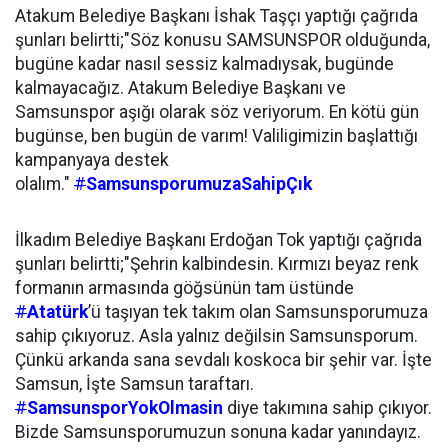
Atakum Belediye Başkanı İshak Taşçı yaptığı çağrıda
şunları belirtti;"Söz konusu SAMSUNSPOR olduğunda,
bugüne kadar nasıl sessiz kalmadıysak, bugünde
kalmayacağız. Atakum Belediye Başkanı ve
Samsunspor aşığı olarak söz veriyorum. En kötü gün
bugünse, ben bugün de varım! Valiligimizin başlattığı
kampanyaya destek
olalım."
#
SamsunsporumuzaSahipÇık
İlkadım Belediye Başkanı Erdoğan Tok yaptığı çağrıda
şunları belirtti;"Şehrin kalbindesin. Kırmızı beyaz renk
formanın armasında göğsünün tam üstünde
#
Atatürk
’ü taşıyan tek takım olan Samsunsporumuza
sahip çıkıyoruz. Asla yalnız değilsin Samsunsporum.
Çünkü arkanda sana sevdalı koskoca bir şehir var. İşte
Samsun, İşte Samsun taraftarı.
#
SamsunsporYokOlmasin
diye takımına sahip çıkıyor.
Bizde Samsunsporumuzun sonuna kadar yanındayız.