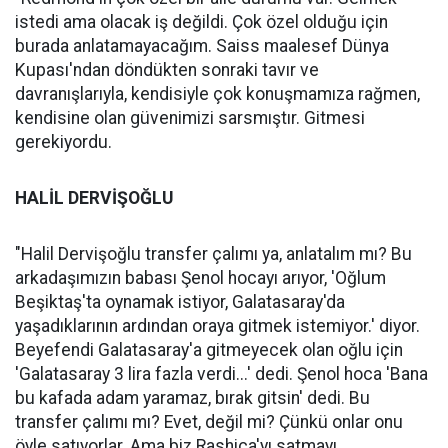
istedi ama olacak iş değildi. Çok özel olduğu için
burada anlatamayacağım. Saiss maalesef Dünya
Kupası'ndan döndükten sonraki tavır ve
davranışlarıyla, kendisiyle çok konuşmamıza rağmen,
kendisine olan güvenimizi sarsmıştır. Gitmesi
gerekiyordu.
HALİL DERVİŞOĞLU
"Halil Dervişoğlu transfer çalımı ya, anlatalım mı? Bu
arkadaşımızın babası Şenol hocayı arıyor, 'Oğlum
Beşiktaş'ta oynamak istiyor, Galatasaray'da
yaşadıklarının ardından oraya gitmek istemiyor.' diyor.
Beyefendi Galatasaray'a gitmeyecek olan oğlu için
'Galatasaray 3 lira fazla verdi...' dedi. Şenol hoca 'Bana
bu kafada adam yaramaz, bırak gitsin' dedi. Bu
transfer çalımı mı? Evet, değil mi? Çünkü onlar onu
öyle satıyorlar. Ama biz Rashica'yı satmayı