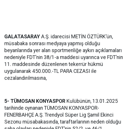
GALATASARAY
A.Ş. idarecisi METİN ÖZTÜRK’ün,
müsabaka sonrası medyaya yapmış olduğu
beyanlarında yer alan sportmenliğe aykırı açıklamaları
nedeniyle FDT’nin 38/1-a maddesi uyarınca ve FDT’nin
11. maddesinde düzenlenen tekerrür hükmü
uygulanarak 450.000.-TL PARA CEZASI ile
cezalandırılmasına,
5- TÜMOSAN KONYASPOR
Kulübünün, 13.01.2025
tarihinde oynanan TÜMOSAN KONYASPOR-
FENERBAHÇE A.Ş. Trendyol Süper Lig Şamil Ekinci
Sezonu müsabakasında, taraftarlarının neden olduğu
saha olayları nedeniyle FDT’nin 52/2. ve 46/1.