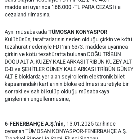
maddeleri uyarınca 168.000.-TL PARA CEZASI ile
cezalandırılmasına,
Aynı müsabakada
TÜMOSAN KONYASPOR
Kulübünün, taraftarlarının neden olduğu çirkin ve kötü
tezahürat nedeniyle FDT’nin 53/3. maddesi uyarınca
çirkin ve kötü tezahüratta bulunan DOĞU TRİBÜN
DOĞU ALT A, KUZEY KALE ARKASI TRİBÜN KUZEY ALT
C-D ve ŞEHİTLER GÜNEY KALE ARKASI TRİBÜN GÜNEY
ALT E bloklarda yer alan seyircilerin elektronik bilet
kapsamındaki kartlarının bloke edilmesi suretiyle bir
sonraki ev sahibi kulüp olduğu müsabakaya
girişlerinin engellenmesine,
6
-
FENERBAHÇE A.Ş.’nin,
13.01.2025 tarihinde
oynanan TÜMOSAN KONYASPOR-FENERBAHÇE A.Ş.
Trendyol Süper Lig Şamil Ekinci Sezonu