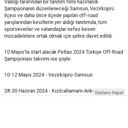
Valiliği tarafından bir tanıtım filmi hazırlandı.
Şampiyonanın düzenleneceği Samsun, Vezirköprü
ilçesi ve daha önce ilçede yapılan off-road
yarışlarından kesitlerin yer aldığı tanıtımda, tüm
sporseverler ve vatandaşlar nefes kesen
mücadelelere ortak olmak için şehre davet edildi.
10 Mayıs’ta start alacak Petlas 2024 Türkiye Off-Road
Şampiyonası takvimi ise şöyle:
10-12 Mayıs 2024 - Vezirköprü-Samsun
28-30 Haziran 2024 - Kızılcahamam-Ankara
Reklamı Kapat
26-28 Temmuz 2024 - Şebinkarahisar-Giresun
20-22 Eylül 2024 - Merkezefendi-Denizli