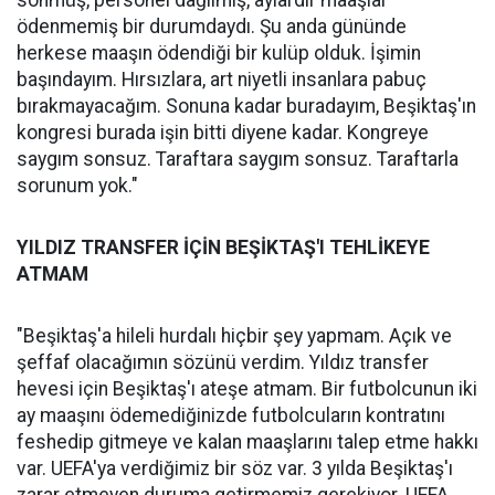
sönmüş, personel dağılmış, aylardır maaşlar
ödenmemiş bir durumdaydı. Şu anda gününde
herkese maaşın ödendiği bir kulüp olduk. İşimin
başındayım. Hırsızlara, art niyetli insanlara pabuç
bırakmayacağım. Sonuna kadar buradayım, Beşiktaş'ın
kongresi burada işin bitti diyene kadar. Kongreye
saygım sonsuz. Taraftara saygım sonsuz. Taraftarla
sorunum yok."
YILDIZ TRANSFER İÇİN BEŞİKTAŞ'I TEHLİKEYE
ATMAM
"Beşiktaş'a hileli hurdalı hiçbir şey yapmam. Açık ve
şeffaf olacağımın sözünü verdim. Yıldız transfer
hevesi için Beşiktaş'ı ateşe atmam. Bir futbolcunun iki
ay maaşını ödemediğinizde futbolcuların kontratını
feshedip gitmeye ve kalan maaşlarını talep etme hakkı
var. UEFA'ya verdiğimiz bir söz var. 3 yılda Beşiktaş'ı