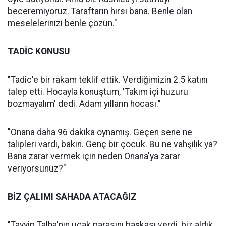
beceremiyoruz. Taraftarın hırsı bana. Benle olan
meselelerinizi benle çözün."
TADİC KONUSU
"Tadic'e bir rakam teklif ettik. Verdiğimizin 2.5 katını
talep etti. Hocayla konuştum, 'Takım içi huzuru
bozmayalım' dedi. Adam yılların hocası."
"Onana daha 96 dakika oynamış. Geçen sene ne
talipleri vardı, bakın. Genç bir çocuk. Bu ne vahşilik ya?
Bana zarar vermek için neden Onana'ya zarar
veriyorsunuz?"
BİZ ÇALIMI SAHADA ATACAĞIZ
"Tayyip Talha'nın uçak parasını başkası verdi, biz aldık.