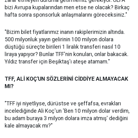
zarar etmeyen duruma getirmemiz gerekiyor. UEFA
bizi Avrupa kupalarından men etse ne olacak? Birkaç
hafta sonra sponsorluk anlaşmalarını göreceksiniz."
"Bizim bilet fiyatlarımız inanın rakiplerimizin altında.
500 milyonluk yayın gelirinin 100 milyon dolara
düştüğü süreçte birileri 1 liralık transferi nasıl 10
liraya yapıyor? Bunlar TFF'nin konuları, onlar bakacak.
Yıldız transfer için Beşiktaş'ı ateşe atamam."
TFF, ALİ KOÇ'UN SÖZLERİNİ CİDDİYE ALMAYACAK
MI?
"TFF iyi niyetliyse, dürüstse ve şeffafsa, evrakları
incelediğinde Ali Koç'un 'Ben 10 milyon dolar verdim,
bu adam buraya 3 milyon dolara imza atmış' dediğini
kale almayacak mı?"