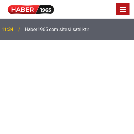
11:34
Haber1965.com sitesi satılıktır
Milyonlarca emekliyi ilgilendiriyor: Zamlı maaşlar
15:52
hesaplarda