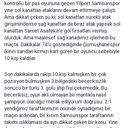
kontrollü bir pas oyununa geçen Yılport Samsunspor
yine sol kanattan ataklarını devam ettirmeye çalıştı.
Ama dikkat çeken şu ki; sol kanattan sürekli atak
girişimindense sağ kanattan da biraz atak yapsak sol
kanattan Samet Asatekin'e gol fırsatları vermiş
olurduk. Ama maalesef sağ kanadımız işlemedi bu
maçta. Dakikalar 74'ü göstediğinde Gümüşhanespor
ikinci sarıdan kırmızı kart gören bir oyuncu sebebiyle
10 kişi kaldılar.
Son dakikalarda rakip 10 kişi kalmışken bir çok
pozisyon bulmuşken 3.bölgedeki beceriksizlik
sonucu bir türlü 3. golü atıp fişi çekemedik. Bu
beceriksiz, oyun aklı olmayan bir mantıkla nasıl
şampiyon olacağız merak ediyorum doğrusu. 2-1
yendiğimiz taraftarımızın önünde oynadığımız bir
maçın ardından, bir kısım Samsunspor taraftarının
takımı ıslıklaması da ayrı dikkat çeken bir konu. Yine