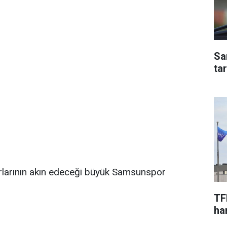
Sa
ta
larının akın edeceği büyük Samsunspor
TF
har