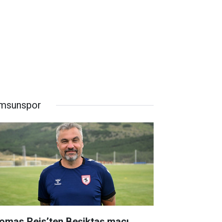
msunspor
omas Reis’ten Beşiktaş maçı