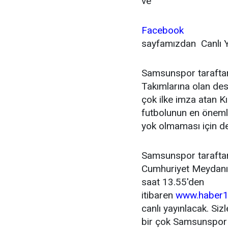
ve
Facebook
sayfamızdan Canlı Y
Samsunspor taraftarl
Takımlarına olan dest
çok ilke imza atan Kı
futbolunun en öneml
yok olmaması için d
Samsunspor taraftar
Cumhuriyet Meydanı
saat 13.55'den
itibaren
www.haber
canlı yayınlacak. Si
bir çok Samsunspor t