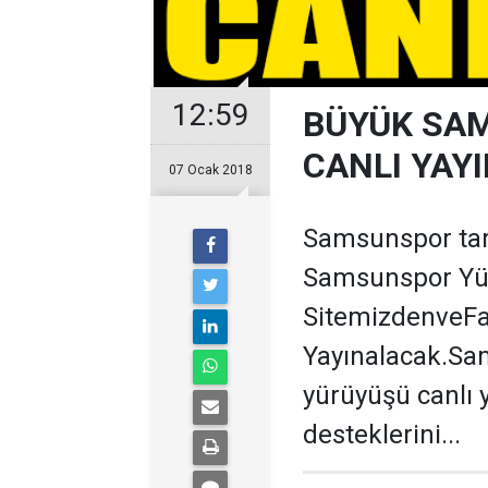
12:59
BÜYÜK SA
CANLI YAY
07 Ocak 2018
Samsunspor tara
Samsunspor Yü
SitemizdenveF
Yayınalacak.Sam
yürüyüşü canlı 
desteklerini...