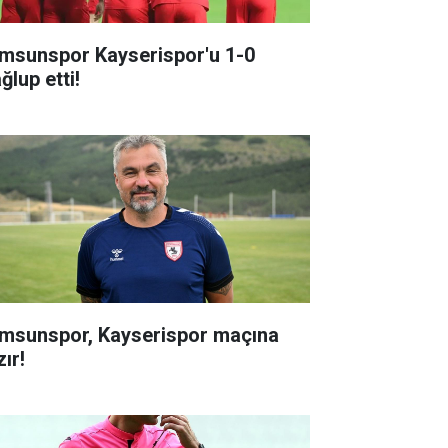
msunspor Kayserispor'u 1-0
ğlup etti!
msunspor, Kayserispor maçına
ır!