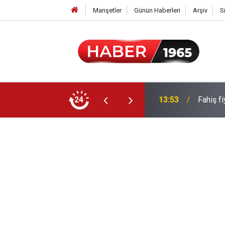
Manşetler
Günün Haberleri
Arşiv
S
yor: Zamlı maaşlar hesaplarda
24
13:53
Fahiş f