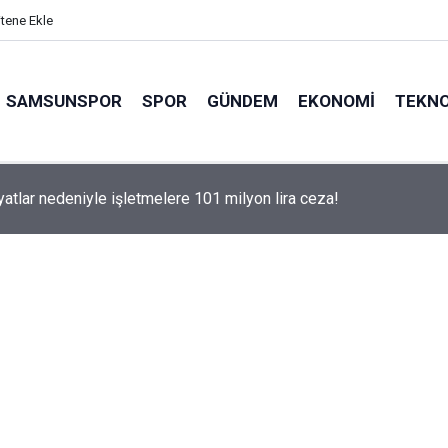
itene Ekle
SAMSUNSPOR
SPOR
GÜNDEM
EKONOMI
TEKNO
iyatlar nedeniyle işletmelere 101 milyon lira ceza!