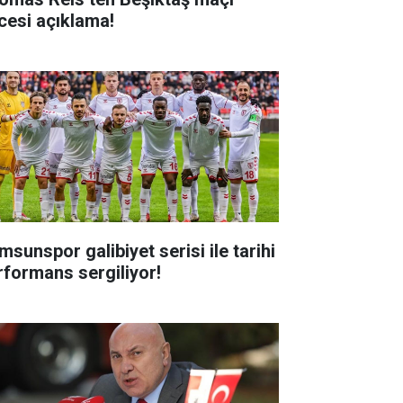
cesi açıklama!
msunspor galibiyet serisi ile tarihi
rformans sergiliyor!