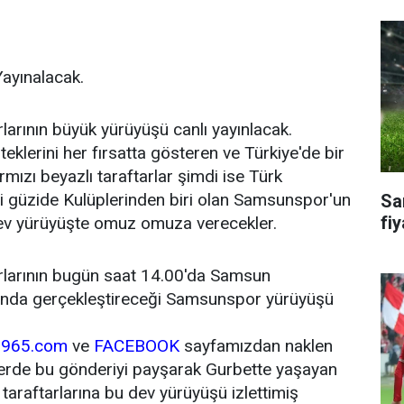
ayınalacak.
arının büyük yürüyüşü canlı yayınlacak.
eklerini her fırsatta gösteren ve Türkiye'de bir
rmızı beyazlı taraftarlar şimdi ise Türk
i güzide Kulüplerinden biri olan Samsunspor'un
Sa
fiy
ev yürüyüşte omuz omuza verecekler.
larının bugün saat 14.00'da Samsun
nda gerçekleştireceği Samsunspor yürüyüşü
1965.com
ve
FACEBOOK
sayfamızdan naklen
zlerde bu gönderiyi payşarak Gurbette yaşayan
araftarlarına bu dev yürüyüşü izlettimiş