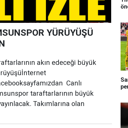
ön
MSUNSPOR YÜRÜYÜŞÜ
IN
ftarlarının akın edeceği büyük
rüyüşüİnternet
Sa
acebooksayfamızdan Canlı
pe
sunspor taraftarlarının büyük
yayınlacak. Takımlarına olan