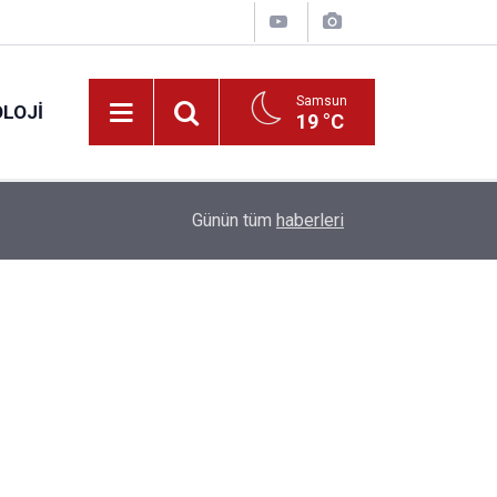
Samsun
LOJI
19 °C
12:19
Bankadan fatura talimatlarınıza özel 300 TL hed
Günün tüm
haberleri