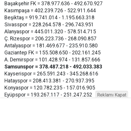
Başakşehir FK = 378.977.636 - 492.670.927
Kasımpaşa = 402.239.726 - 522.911.644
Beşiktaş = 919.741.014 - 1.195.663.318
Sivasspor = 228.264.578 - 296.743.951
Alanyaspor = 445.011.320 - 578.514.715
Ç. Rizespor = 206.223.736 - 268.090.857
Antalyaspor = 181.469.677 - 235.910.580
Gaziantep FK = 155.508.650 - 202.161.245
A. Demirspor = 101.428.974 - 131.857.666
Samsunspor = 378.487.218 - 492.033.383
Kayserispor = 265.591.243 - 345.268.616
Hatayspor = 208.413.381 - 270.937.395
Konyaspor = 120.782.235 - 157.016.905
Eyüpspor = 193.267.117 - 251.247.252
Reklamı Kapat
Göztepe = 193.267.117 - 257.247.252
Bodrum FK = 193.267.117 - 257.247.252
Buna göre Samsunspor için açıklanan takım harcama