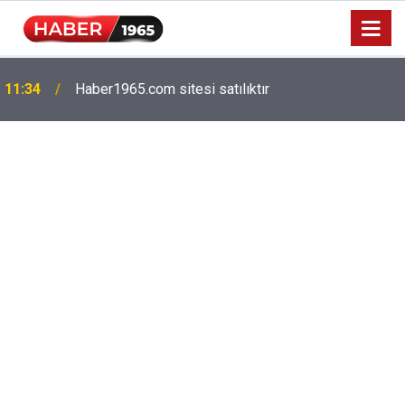
11:34
Haber1965.com sitesi satılıktır
Milyonlarca emekliyi ilgilendiriyor: Zamlı maaşlar
15:52
hesaplarda