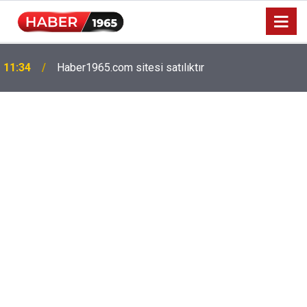
11:34
Haber1965.com sitesi satılıktır
Milyonlarca emekliyi ilgilendiriyor: Zamlı maaşlar
15:52
hesaplarda