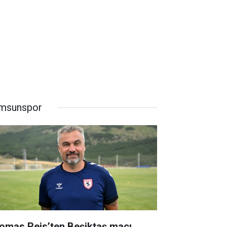
msunspor
omas Reis’ten Beşiktaş maçı