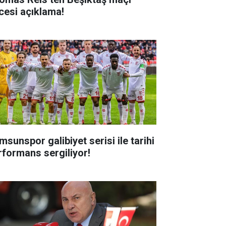
cesi açıklama!
msunspor galibiyet serisi ile tarihi
rformans sergiliyor!