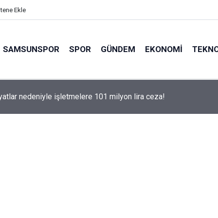
itene Ekle
SAMSUNSPOR
SPOR
GÜNDEM
EKONOMI
TEKNO
iyatlar nedeniyle işletmelere 101 milyon lira ceza!