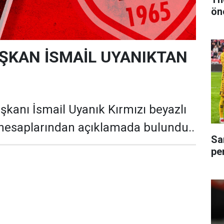
ön
ŞKAN İSMAİL UYANIKTAN
anı İsmail Uyanık Kırmızı beyazlı
hesaplarından açıklamada bulundu..
Sa
pe