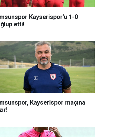
msunspor Kayserispor'u 1-0
ğlup etti!
msunspor, Kayserispor maçına
ır!