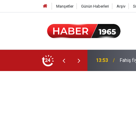
Manşetler
Günün Haberleri
Arşiv
S
yor: Zamlı maaşlar hesaplarda
24
13:53
Fahiş f