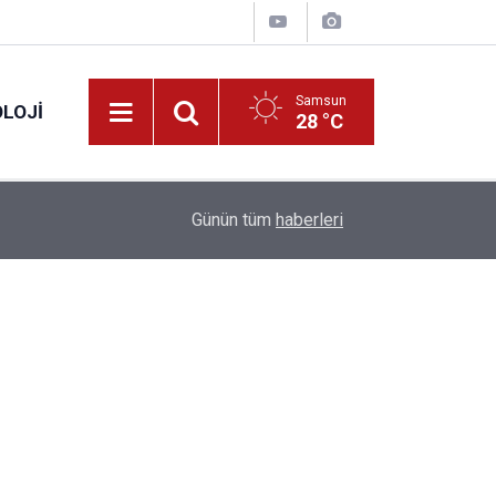
Samsun
LOJI
28 °C
12:19
Bankadan fatura talimatlarınıza özel 300 TL hed
Günün tüm
haberleri