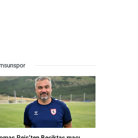
msunspor
omas Reis’ten Beşiktaş maçı