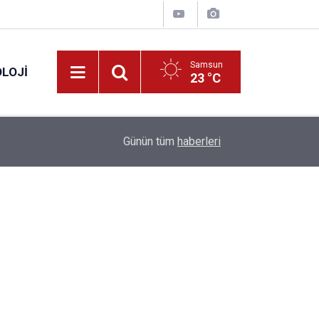
Samsun
LOJI
23 °C
13:53
Fahiş fiyatlar nedeniyle işletmelere 101 milyon l
Günün tüm
haberleri