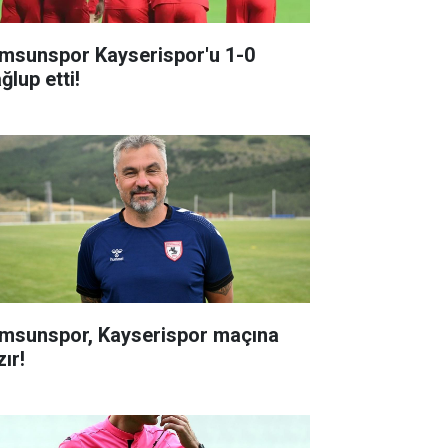
msunspor Kayserispor'u 1-0
ğlup etti!
msunspor, Kayserispor maçına
ır!