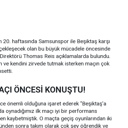
n 20. haftasında Samsunspor ile Beşiktaş karşı
rçekleşecek olan bu büyük mücadele öncesinde
Direktörü Thomas Reis açıklamalarda bulundu.
an ve kendini zirvede tutmak isterken maçın çok
setti.
AÇI ÖNCESİ KONUŞTU!
ce önemli olduğuna işaret ederek "Beşiktaş’a
a oynadığımız ilk maçı iyi bir performans
 kaybetmiştik. O maçta geçiş oyunlarından iki
günden sonra takım olarak çok şey öğrendik ve