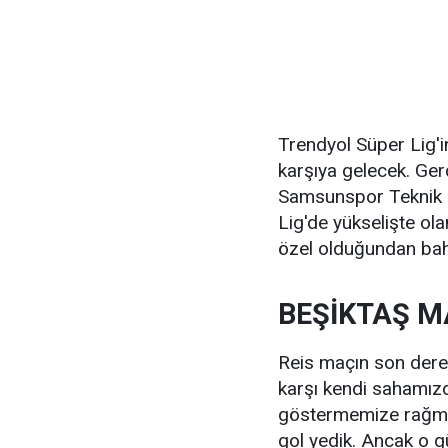
Trendyol Süper Lig'i
karşıya gelecek. Ge
Samsunspor Teknik 
Lig'de yükselişte ol
özel olduğundan bah
BEŞİKTAŞ M
Reis maçın son dere
karşı kendi sahamızd
göstermemize rağmen
gol yedik. Ancak o 