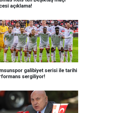
cesi açıklama!
msunspor galibiyet serisi ile tarihi
rformans sergiliyor!