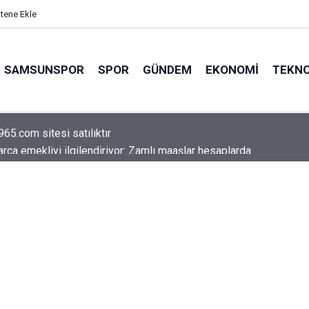
itene Ekle
SAMSUNSPOR
SPOR
GÜNDEM
EKONOMI
TEKNO
arca emekliyi ilgilendiriyor: Zamlı maaşlar hesaplarda