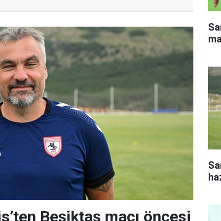
Sa
ma
Sa
haz
s’ten Beşiktaş maçı öncesi