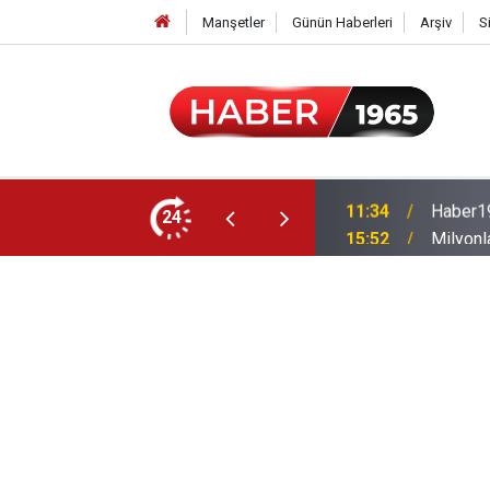
Manşetler
Günün Haberleri
Arşiv
S
24
15:52
Milyonl