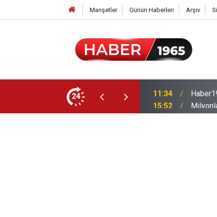
Manşetler
Günün Haberleri
Arşiv
S
24
15:52
Milyonl