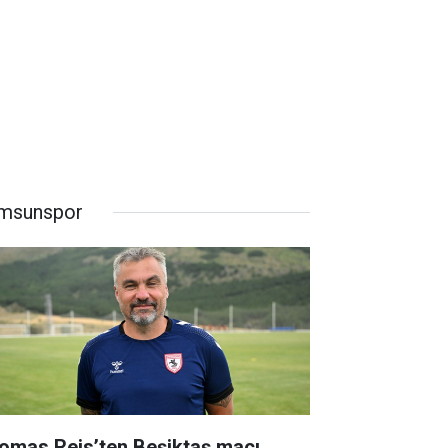
msunspor
omas Reis’ten Beşiktaş maçı