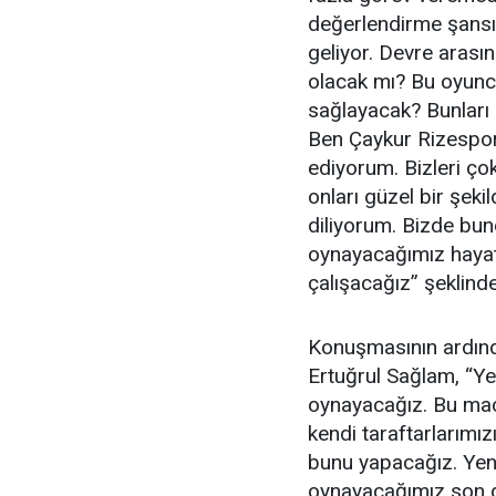
değerlendirme şansı 
geliyor. Devre arası
olacak mı? Bu oyuncu
sağlayacak? Bunları
Ben Çaykur Rizesporl
ediyorum. Bizleri çok
onları güzel bir şeki
diliyorum. Bizde bu
oynayacağımız hayat
çalışacağız” şeklind
Konuşmasının ardınd
Ertuğrul Sağlam, “
oynayacağız. Bu maç
kendi taraftarlarımı
bunu yapacağız. Yeni
oynayacağımız son 