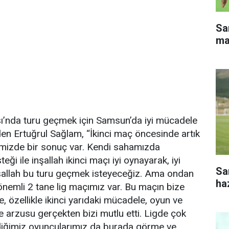
Sa
ma
sı’nda turu geçmek için Samsun’da iyi mücadele
den Ertuğrul Sağlam, “İkinci maç öncesinde artık
limizde bir sonuç var. Kendi sahamızda
eği ile inşallah ikinci maçı iyi oynayarak, iyi
Sa
allah bu turu geçmek isteyeceğiz. Ama ondan
haz
önemli 2 tane lig maçımız var. Bu maçın bize
, özellikle ikinci yarıdaki mücadele, oyun ve
le arzusu gerçekten bizi mutlu etti. Ligde çok
iğimiz oyuncularımız da burada görme ve