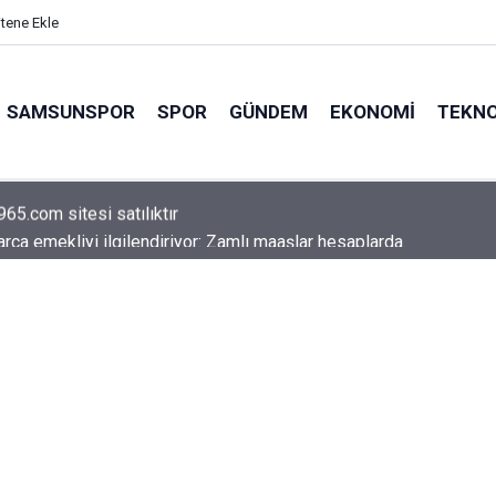
itene Ekle
SAMSUNSPOR
SPOR
GÜNDEM
EKONOMI
TEKNO
arca emekliyi ilgilendiriyor: Zamlı maaşlar hesaplarda