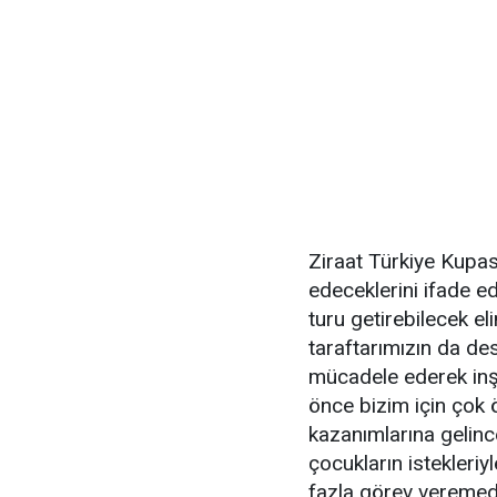
Ziraat Türkiye Kupa
edeceklerini ifade e
turu getirebilecek e
taraftarımızın da dest
mücadele ederek inş
önce bizim için çok 
kazanımlarına gelince
çocukların istekleriy
fazla görev veremed