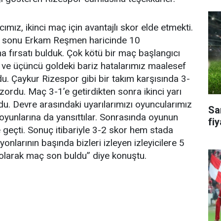
mız, ikinci maç için avantajlı skor elde etmekti.
a sonu Erkam Reşmen haricinde 10
fırsatı bulduk. Çok kötü bir maç başlangıcı
ci ve üçüncü goldeki bariz hatalarımız maalesef
du. Çaykur Rizespor gibi bir takım karşısında 3-
ordu. Maç 3-1’e getirdikten sonra ikinci yarı
ldu. Devre arasındaki uyarılarımızı oyuncularımız
Sa
 oyunlarına da yansıttılar. Sonrasında oyunun
fiy
e geçti. Sonuç itibariyle 3-2 skor hem stada
onlarının başında bizleri izleyen izleyicilere 5
 olarak maç son buldu” diye konuştu.