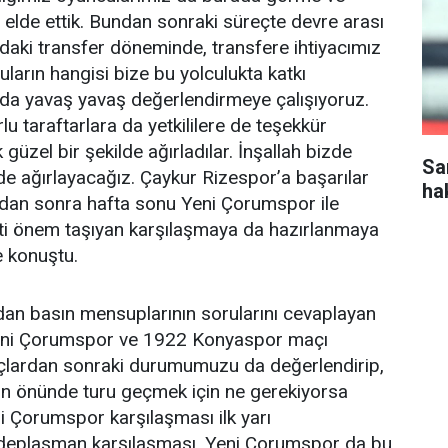
elde ettik. Bundan sonraki süreçte devre arası
ndaki transfer döneminde, transfere ihtiyacımız
ların hangisi bize bu yolculukta katkı
 da yavaş yavaş değerlendirmeye çalışıyoruz.
u taraftarlara da yetkililere de teşekkür
 güzel bir şekilde ağırladılar. İnşallah bizde
Sa
lde ağırlayacağız. Çaykur Rizespor’a başarılar
ha
ndan sonra hafta sonu Yeni Çorumspor ile
i önem taşıyan karşılaşmaya da hazırlanmaya
e konuştu.
an basın mensuplarının sorularını cevaplayan
Yeni Çorumspor ve 1922 Konyaspor maçı
lardan sonraki durumumuzu da değerlendirip,
zın önünde turu geçmek için ne gerekiyorsa
 Çorumspor karşılaşması ilk yarı
deplasman karşılaşması, Yeni Çorumspor da bu