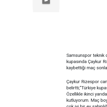
Samsunspor teknik d
kupasında Çaykur Ri
kaybettiği maç sonla
Çaykur Rizespor cam
belirtti;"Türkiye kup
Özellikle ikinci yar
kutluyorum. Maç boy
çok iyi bir ev sahipl