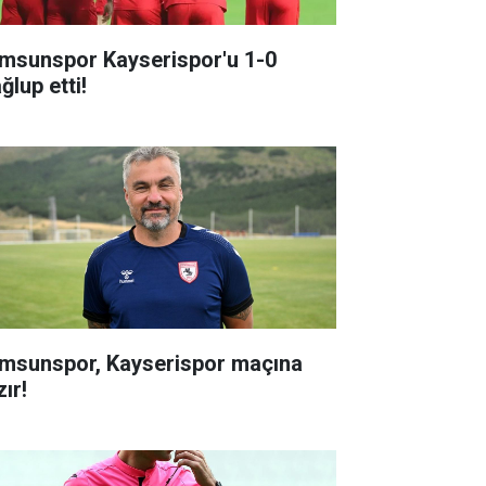
msunspor Kayserispor'u 1-0
ğlup etti!
msunspor, Kayserispor maçına
ır!