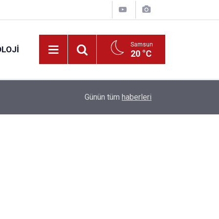
Samsun
LOJI
20 °C
13:53
Fahiş fiyatlar nedeniyle işletmelere 101 milyon l
Günün tüm
haberleri