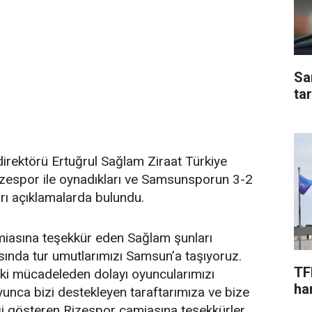
Sa
ta
irektörü Ertuğrul Sağlam Ziraat Türkiye
zespor ile oynadıkları ve Samsunsporun 3-2
rı açıklamalarda bulundu.
iasına teşekkür eden Sağlam şunları
asında tur umutlarımızı Samsun’a taşıyoruz.
TF
ıdaki mücadeleden dolayı oyuncularımızı
har
unca bizi destekleyen taraftarımıza ve bize
iği gösteren Rizespor camiasına teşekkürler.