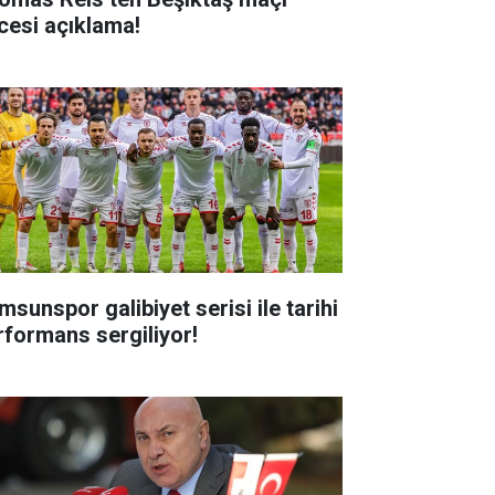
cesi açıklama!
msunspor galibiyet serisi ile tarihi
rformans sergiliyor!