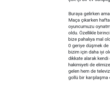
Buraya gelirken amacı
Maça çıkarken haft
oyuncumuzu oynatma 
oldu. Özellikle birin
bize pahalıya mal ol
0 geriye düşmek de z
bizim için daha iyi o
dikkate alarak kendi
hakimiyeti de elimiz
gelen hem de televizy
gollü bir karşılaşma