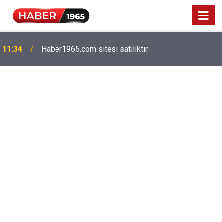
11:34
Haber1965.com sitesi satılıktır
Milyonlarca emekliyi ilgilendiriyor: Zamlı maaşlar
15:52
hesaplarda