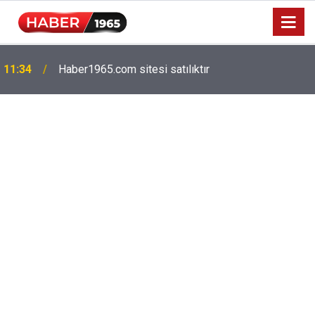
11:34
Haber1965.com sitesi satılıktır
Milyonlarca emekliyi ilgilendiriyor: Zamlı maaşlar
15:52
hesaplarda