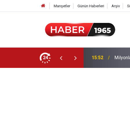
Manşetler
Günün Haberleri
Arşiv
S
24
15:52
Milyonl