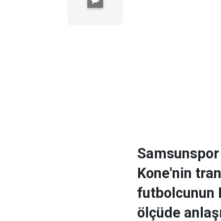
Samsunspor 
Kone'nin trans
futbolcunun 
ölçüde anlaş