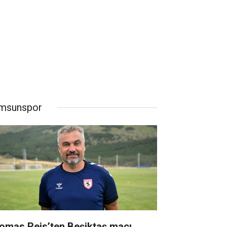
msunspor
omas Reis’ten Beşiktaş maçı