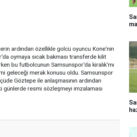
Sa
ma
rin ardından özellikle golcü oyuncu Kone'nin
da oymaya sıcak bakması transferde kilit
rken bu futbolcunun Samsunspor'da kiralık'mı
e'mi geleceği merak konusu oldu. Samsunspor
lçüde Göztepe ile anlaşmasının ardından
i günlerde resmi sözleşmeyi imzalaması
Sa
haz