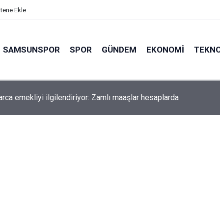
itene Ekle
SAMSUNSPOR
SPOR
GÜNDEM
EKONOMI
TEKNO
arca emekliyi ilgilendiriyor: Zamlı maaşlar hesaplarda