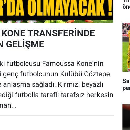
ön
 KONE TRANSFERİNDE
N GELİŞME
i futbolcusu Famoussa Kone'nin
gili genç futbolcunun Kulübü Göztepe
Sa
e anlaşma sağladı..Kırmızı beyazlı
pe
ediği futbolla taraflı tarafsız herkesin
nan...