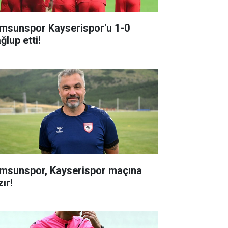
msunspor Kayserispor'u 1-0
ğlup etti!
msunspor, Kayserispor maçına
ır!