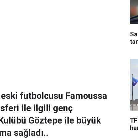
Sa
ta
eski futbolcusu Famoussa
feri ile ilgili genç
Kulübü Göztepe ile büyük
TF
har
ma sağladı..