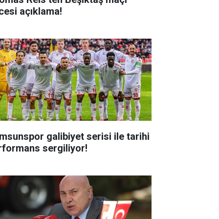
cesi açıklama!
msunspor galibiyet serisi ile tarihi
rformans sergiliyor!