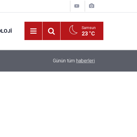
Samsun
LOJI
23 °C
13:53
Fahiş fiyatlar nedeniyle işletmelere 101 milyon l
Günün tüm
haberleri