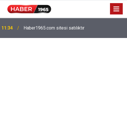
11:34
Haber1965.com sitesi satılıktır
Milyonlarca emekliyi ilgilendiriyor: Zamlı maaşlar
15:52
hesaplarda