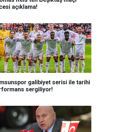
cesi açıklama!
msunspor galibiyet serisi ile tarihi
rformans sergiliyor!