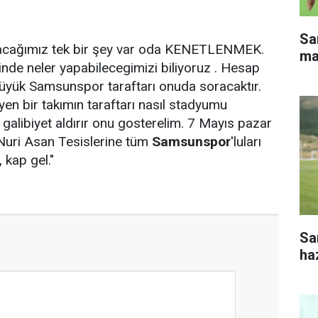
Sa
acağımız tek bir şey var oda KENETLENMEK.
ma
inde neler yapabilecegimizi biliyoruz . Hesap
üyük Samsunspor taraftarı onuda soracaktır.
yen bir takımın taraftarı nasıl stadyumu
 galibiyet aldırır onu gosterelim. 7 Mayıs pazar
Nuri Asan Tesislerine tüm
Samsunspor
'luları
 kap gel."
Sa
haz