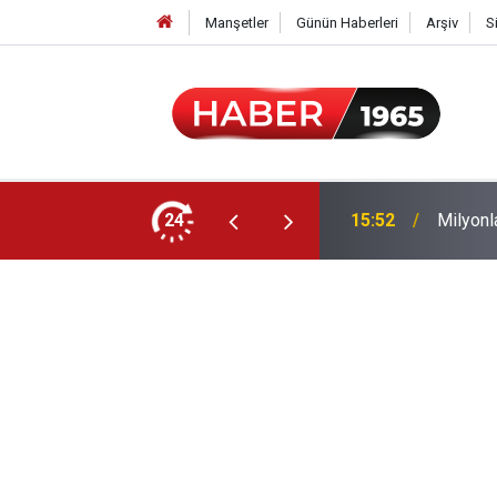
Manşetler
Günün Haberleri
Arşiv
S
24
15:52
Milyonl