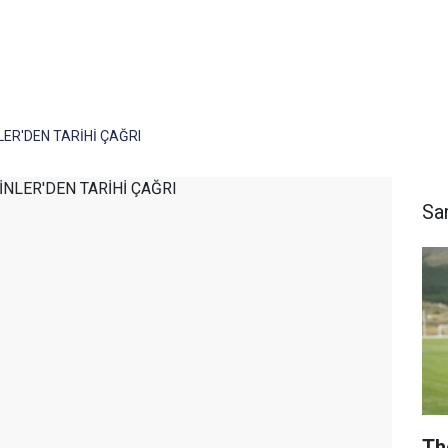
LER'DEN TARİHİ ÇAĞRI
Sa
Th