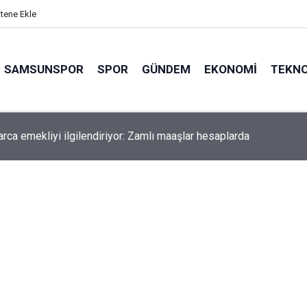
itene Ekle
SAMSUNSPOR
SPOR
GÜNDEM
EKONOMI
TEKNO
arca emekliyi ilgilendiriyor: Zamlı maaşlar hesaplarda