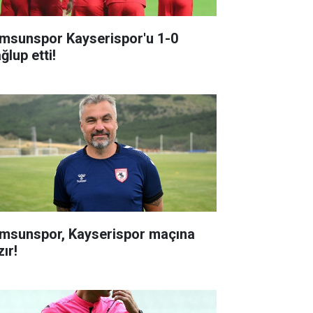
msunspor Kayserispor'u 1-0
ğlup etti!
msunspor, Kayserispor maçına
ır!