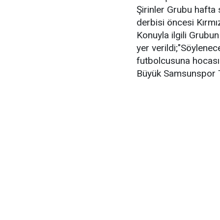
Şirinler Grubu haft
derbisi öncesi Kırmız
Konuyla ilgili Grubu
yer verildi;"Söylene
futbolcusuna hocasın
Büyük Samsunspor Ta