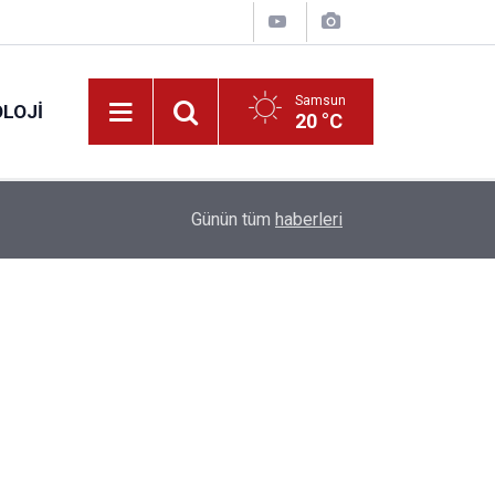
Samsun
LOJI
20 °C
13:53
Fahiş fiyatlar nedeniyle işletmelere 101 milyon l
Günün tüm
haberleri