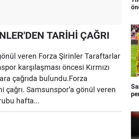
ön
NLER'DEN TARİHİ ÇAĞRI
nül veren Forza Şirinler Taraftarlar
spor karşılaşması öncesi Kırmızı
rlara çağrıda bulundu.Forza
Sa
rihi çağrı. Samsunspor'a gönül veren
pe
rubu hafta...