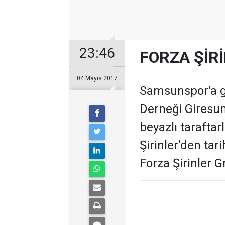
23:46
FORZA ŞİRİ
04 Mayıs 2017
Samsunspor'a gö
Derneği Giresun
beyazlı tarafta
Şirinler'den ta
Forza Şirinler G