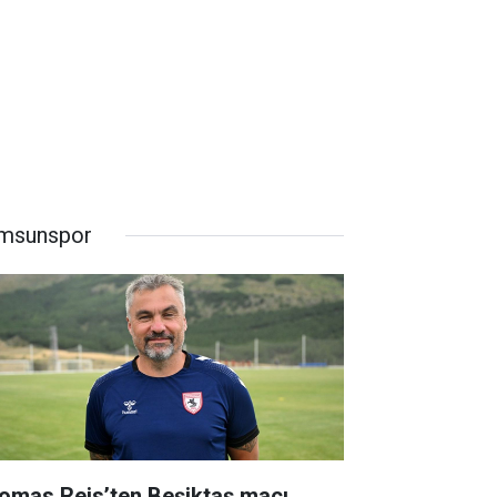
msunspor
omas Reis’ten Beşiktaş maçı