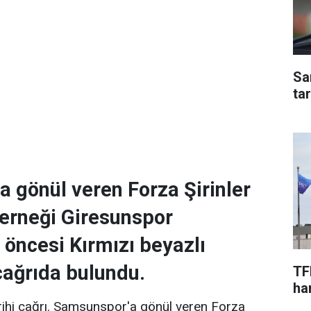
Sa
ta
 gönül veren Forza Şirinler
Derneği Giresunspor
 öncesi Kırmızı beyazlı
çağrıda bulundu.
TF
har
arihi çağrı. Samsunspor'a gönül veren Forza