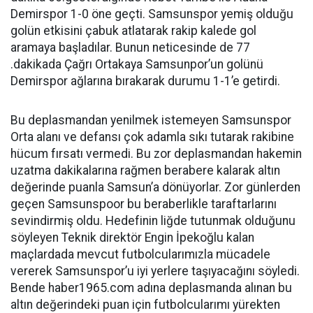
Demirspor 1-0 öne geçti. Samsunspor yemiş olduğu
golün etkisini çabuk atlatarak rakip kalede gol
aramaya başladılar. Bunun neticesinde de 77
.dakikada Çağrı Ortakaya Samsunpor’un golünü
Demirspor ağlarına bırakarak durumu 1-1’e getirdi.
Bu deplasmandan yenilmek istemeyen Samsunspor
Orta alanı ve defansı çok adamla sıkı tutarak rakibine
hücum fırsatı vermedi. Bu zor deplasmandan hakemin
uzatma dakikalarına rağmen berabere kalarak altın
değerinde puanla Samsun’a dönüyorlar. Zor günlerden
geçen Samsunspoor bu beraberlikle taraftarlarını
sevindirmiş oldu. Hedefinin liğde tutunmak olduğunu
söyleyen Teknik direktör Engin İpekoğlu kalan
maçlardada mevcut futbolcularımızla mücadele
vererek Samsunspor’u iyi yerlere taşıyacağını söyledi.
Bende haber1965.com adına deplasmanda alınan bu
altın değerindeki puan için futbolcularımı yürekten