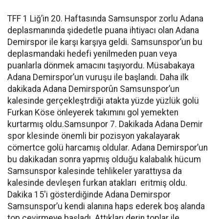
TFF 1 Liğ’in 20. Haftasında Samsunspor zorlu Adana
deplasmanında şidedetle puana ihtiyacı olan Adana
Demirspor ile karşı karşıya geldi. Samsunspor’un bu
deplasmandaki hedefi yenilmeden puan veya
puanlarla dönmek amacını taşıyordu. Müsabakaya
Adana Demirspor’un vuruşu ile başlandı. Daha ilk
dakikada Adana Demirsporûn Samsunspor’un
kalesinde gerçekleştrdiği atakta yüzde yüzlük golü
Furkan Köse önleyerek takımını gol yemekten
kurtarmış oldu.Samsunpor 7. Dakikada Adana Demir
spor klesinde önemli bir pozisyon yakalayarak
cömertce golü harcamış oldular. Adana Demirspor’un
bu dakikadan sonra yapmış olduğu kalabalık hücum
Samsunspor kalesinde tehlikeler yarattıysa da
kalesinde devleşen furkan atakları eritmiş oldu.
Dakika 15'i gösterdiğinde Adana Demirspor
Samsunspor’u kendi alanına haps ederek boş alanda
top çevirmeye başladı. Attıkları derin toplar ile