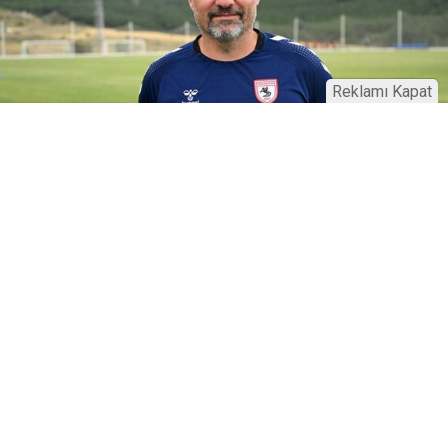
Reklamı Kapat
16 Ocak 2025
18:55
Thomas Reis’ten Beşiktaş maçı
öncesi açıklama!
Cumartesi günü gerçekleştirilecek olan Samsunspor
ve Beşiktaş maçı öncesi Samsunspor teknik