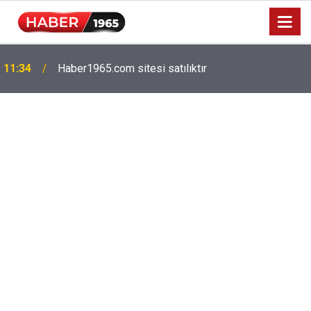
11:34
Haber1965.com sitesi satılıktır
Milyonlarca emekliyi ilgilendiriyor: Zamlı maaşlar
15:52
hesaplarda