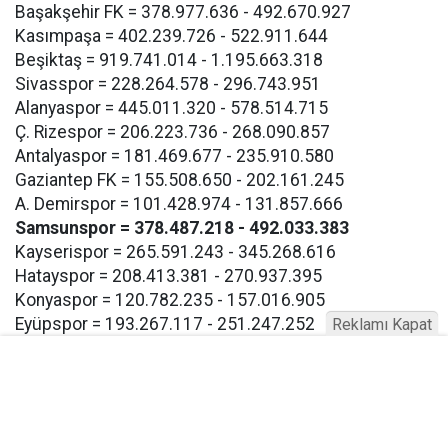
Başakşehir FK = 378.977.636 - 492.670.927
Kasımpaşa = 402.239.726 - 522.911.644
Beşiktaş = 919.741.014 - 1.195.663.318
Sivasspor = 228.264.578 - 296.743.951
Alanyaspor = 445.011.320 - 578.514.715
Ç. Rizespor = 206.223.736 - 268.090.857
Antalyaspor = 181.469.677 - 235.910.580
Gaziantep FK = 155.508.650 - 202.161.245
A. Demirspor = 101.428.974 - 131.857.666
Samsunspor = 378.487.218 - 492.033.383
Kayserispor = 265.591.243 - 345.268.616
Hatayspor = 208.413.381 - 270.937.395
Konyaspor = 120.782.235 - 157.016.905
Eyüpspor = 193.267.117 - 251.247.252
Reklamı Kapat
Göztepe = 193.267.117 - 257.247.252
Bodrum FK = 193.267.117 - 257.247.252
Buna göre Samsunspor için açıklanan takım harcama