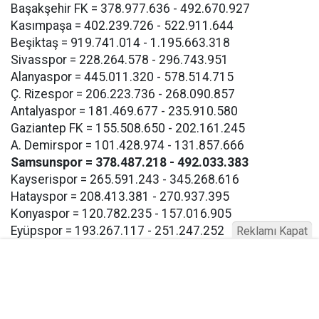
Başakşehir FK = 378.977.636 - 492.670.927
Kasımpaşa = 402.239.726 - 522.911.644
Beşiktaş = 919.741.014 - 1.195.663.318
Sivasspor = 228.264.578 - 296.743.951
Alanyaspor = 445.011.320 - 578.514.715
Ç. Rizespor = 206.223.736 - 268.090.857
Antalyaspor = 181.469.677 - 235.910.580
Gaziantep FK = 155.508.650 - 202.161.245
A. Demirspor = 101.428.974 - 131.857.666
Samsunspor = 378.487.218 - 492.033.383
Kayserispor = 265.591.243 - 345.268.616
Hatayspor = 208.413.381 - 270.937.395
Konyaspor = 120.782.235 - 157.016.905
Eyüpspor = 193.267.117 - 251.247.252
Reklamı Kapat
Göztepe = 193.267.117 - 257.247.252
Bodrum FK = 193.267.117 - 257.247.252
Buna göre Samsunspor için açıklanan takım harcama