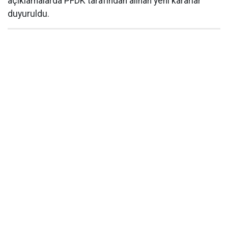
açıklamalarda PFDK tarafından alınan yeni kararlar
duyuruldu.