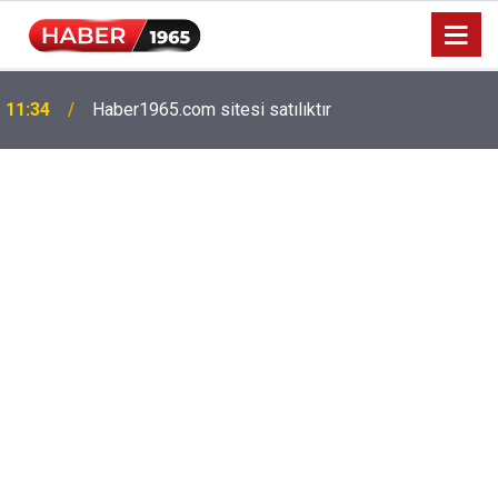
Milyonlarca emekliyi ilgilendiriyor: Zamlı maaşlar
15:52
hesaplarda