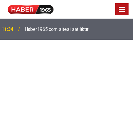
11:34
Haber1965.com sitesi satılıktır
Milyonlarca emekliyi ilgilendiriyor: Zamlı maaşlar
15:52
hesaplarda