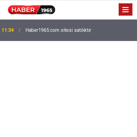
11:34
Haber1965.com sitesi satılıktır
Milyonlarca emekliyi ilgilendiriyor: Zamlı maaşlar
15:52
hesaplarda