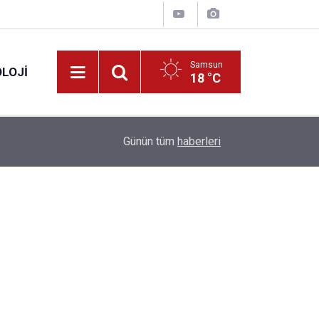
Samsun
LOJI
18 °C
13:53
Fahiş fiyatlar nedeniyle işletmelere 101 milyon l
Günün tüm
haberleri