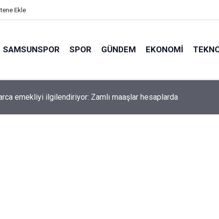
itene Ekle
SAMSUNSPOR
SPOR
GÜNDEM
EKONOMI
TEKNO
arca emekliyi ilgilendiriyor: Zamlı maaşlar hesaplarda