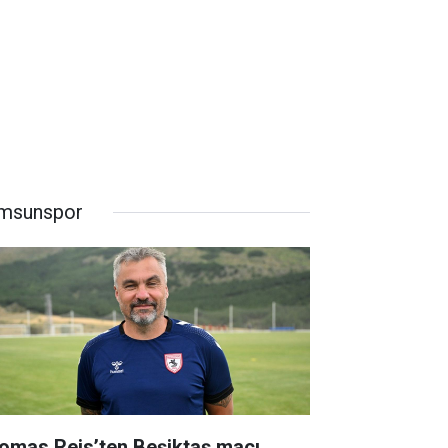
msunspor
omas Reis’ten Beşiktaş maçı