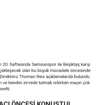
n 20. haftasında Samsunspor ile Beşiktaş karşı
rçekleşecek olan bu büyük mücadele öncesinde
Direktörü Thomas Reis açıklamalarda bulundu.
an ve kendini zirvede tutmak isterken maçın çok
setti.
AÇI ÖNCESİ KONUŞTU!