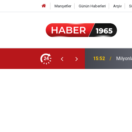
Manşetler
Günün Haberleri
Arşiv
S
24
15:52
Milyonl