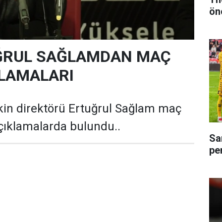
ön
UĞRUL SAĞLAMDAN MAÇ
LAMALARI
in direktörü Ertuğrul Sağlam maç
çıklamalarda bulundu..
Sa
pe