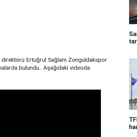
Sa
ta
 direktörü Ertuğrul Sağlam Zonguldakspor
malarda bulundu.. Aşağıdaki videoda
TF
har