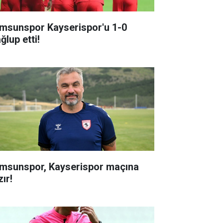
msunspor Kayserispor'u 1-0
ğlup etti!
msunspor, Kayserispor maçına
ır!