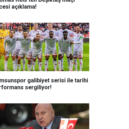
cesi açıklama!
msunspor galibiyet serisi ile tarihi
rformans sergiliyor!