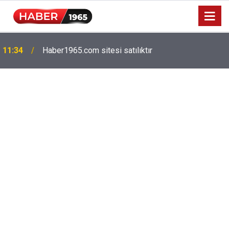
11:34
Haber1965.com sitesi satılıktır
Milyonlarca emekliyi ilgilendiriyor: Zamlı maaşlar
15:52
hesaplarda