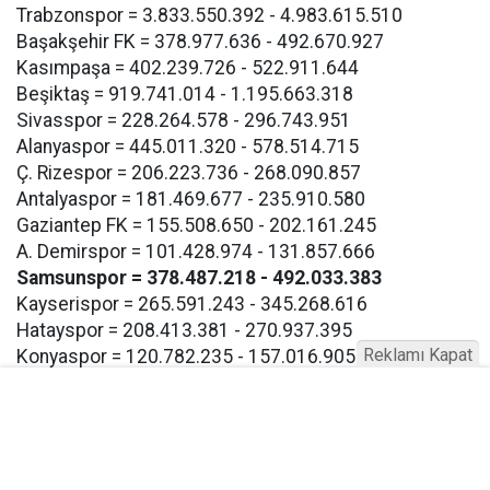
Trabzonspor = 3.833.550.392 - 4.983.615.510
Başakşehir FK = 378.977.636 - 492.670.927
Kasımpaşa = 402.239.726 - 522.911.644
Beşiktaş = 919.741.014 - 1.195.663.318
Sivasspor = 228.264.578 - 296.743.951
Alanyaspor = 445.011.320 - 578.514.715
Ç. Rizespor = 206.223.736 - 268.090.857
Antalyaspor = 181.469.677 - 235.910.580
Gaziantep FK = 155.508.650 - 202.161.245
A. Demirspor = 101.428.974 - 131.857.666
Samsunspor = 378.487.218 - 492.033.383
Kayserispor = 265.591.243 - 345.268.616
Hatayspor = 208.413.381 - 270.937.395
Reklamı Kapat
Konyaspor = 120.782.235 - 157.016.905
Eyüpspor = 193.267.117 - 251.247.252
Göztepe = 193.267.117 - 257.247.252
Bodrum FK = 193.267.117 - 257.247.252