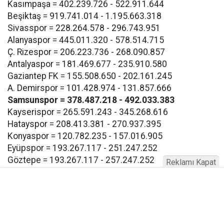
Kasımpaşa = 402.239.726 - 522.911.644
Beşiktaş = 919.741.014 - 1.195.663.318
Sivasspor = 228.264.578 - 296.743.951
Alanyaspor = 445.011.320 - 578.514.715
Ç. Rizespor = 206.223.736 - 268.090.857
Antalyaspor = 181.469.677 - 235.910.580
Gaziantep FK = 155.508.650 - 202.161.245
A. Demirspor = 101.428.974 - 131.857.666
Samsunspor = 378.487.218 - 492.033.383
Kayserispor = 265.591.243 - 345.268.616
Hatayspor = 208.413.381 - 270.937.395
Konyaspor = 120.782.235 - 157.016.905
Eyüpspor = 193.267.117 - 251.247.252
Göztepe = 193.267.117 - 257.247.252
Reklamı Kapat
Bodrum FK = 193.267.117 - 257.247.252
Buna göre Samsunspor için açıklanan takım harcama
limiti 378.487.218 TL olarak bildirildi.